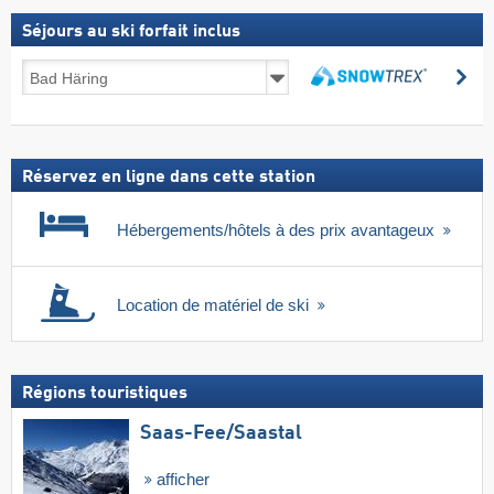
Séjours au ski forfait inclus
Séjours
Re
au
Rechercher
ski
forfait
inclus
Réservez en ligne dans cette station
Hébergements/hôtels à des prix avantageux
Location de matériel de ski
Régions touristiques
Saas-Fee/​Saastal
afficher