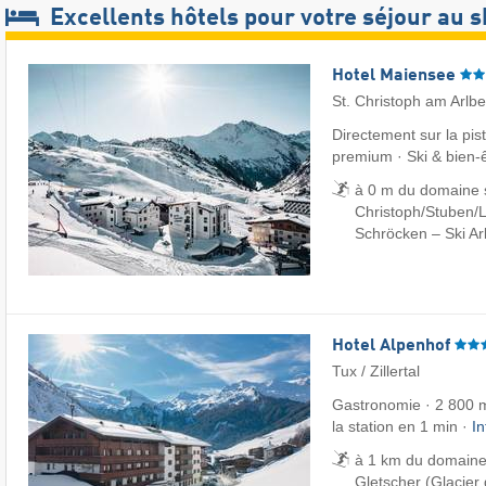
Excellents hôtels pour votre séjour au s
Hotel Maiensee
St. Christoph am Arlb
Directement sur la pi
premium · Ski & bien-
à 0 m du domaine sk
Christoph/​Stuben/​L
Schröcken – Ski Ar
Hotel Alpenhof
Tux / Zillertal
Gastronomie · 2 800 m
la station en 1 min ·
I
à 1 km du domaine 
Gletscher (Glacier 