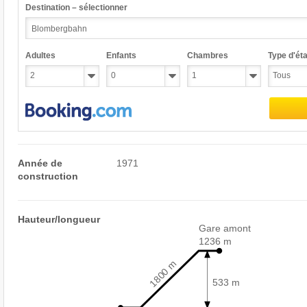
Destination – sélectionner
Adultes
Enfants
Chambres
Type d'éta
Année de
1971
construction
Hauteur/longueur
Gare amont
1236 m
1800 m
533 m