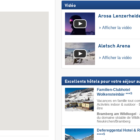
Vidéo
Arosa Lenzerheid
Afficher la vidéo
Aletsch Arena
Afficher la vidéo
Excellents hôtels pour votre séjour au
Familien-Clubhotel
S
Wolkensteinbär ***
Vacances en famille tout com
Activités indoor & outdoor · 
être
Bramberg am Wildkogel
·
du domaine skiable de Wildk
Neukirchen/​Bramberg
Defereggental Hotel & R
S
****