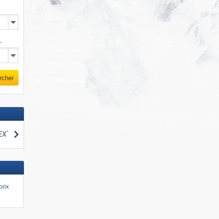
.
rcher
Rechercher
cher
prix