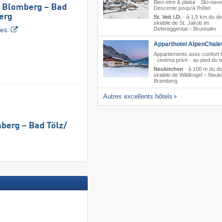
Bien-être & plaisir · Ski-nave
s Blomberg – Bad
Descente jusqu'à l'hôtel
erg
St. Veit i.D.
·
à 1,5 km du d
skiable de St. Jakob im
tes
Defereggental – Brunnalm
Apparthotel AlpenChalet
Appartements avec confort h
· cinéma privé · au pied du t
Neukirchen
·
à 100 m du d
skiable de Wildkogel – Neuki
Bramberg
Autres excellents hôtels
erg – Bad Tölz/​