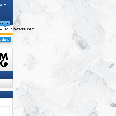
is
ons
istiques
– Bad Tölz/​Wackersberg
andes
,