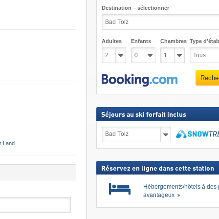
Destination – sélectionner
Adultes
Enfants
Chambres
Type d'étab
Reche
Séjours au ski forfait inclus
Séjours
au
r Land
ski
Recher
forfait
inclus
Réservez en ligne dans cette station
Hébergements/hôtels à des 
avantageux