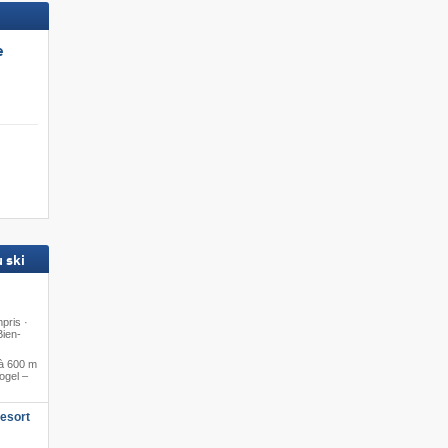
e
 ski
pris ·
Bien-
à 600 m
ogel –
esort