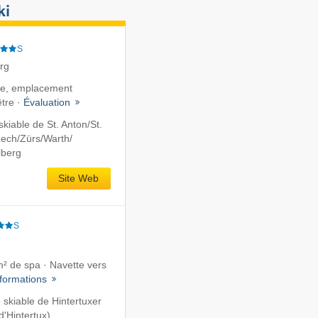
ki
S
erg
ste, emplacement
être ·
Évaluation
iable de St. Anton/​St.
ech/​Zürs/​Warth/​
lberg
Site Web
S
² de spa · Navette vers
nformations
skiable de Hintertuxer
d'Hintertux)