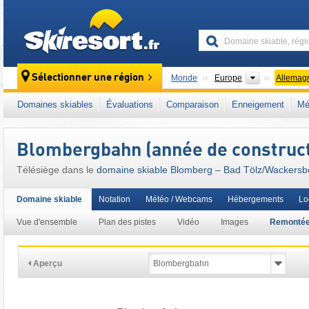
skiresort
Continents
Sélectionner une région
Monde
Europe
Allemag
Ce domaine skiable se situe aussi dans :
Ba
Domaines skiables
Évaluations
Comparaison
Enneigement
Mé
Bavière du Sud
,
Alpes nord-orientales
,
Alle
Union européenne
Blombergbahn (année de construct
Télésiège dans le
domaine skiable Blomberg – Bad Tölz/​Wackersb
Domaine skiable
Notation
Météo / Webcams
Hébergements
Lo
Vue d'ensemble
Plan des pistes
Vidéo
Images
Remonté
Aperçu