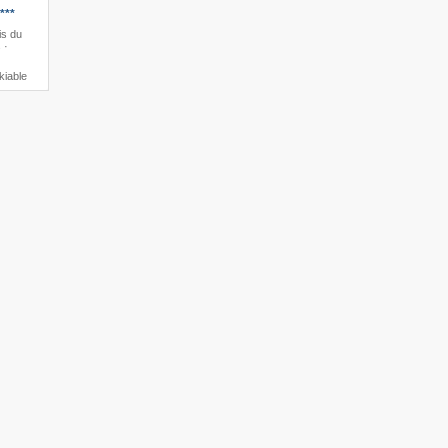
***
is du
 ·
kiable