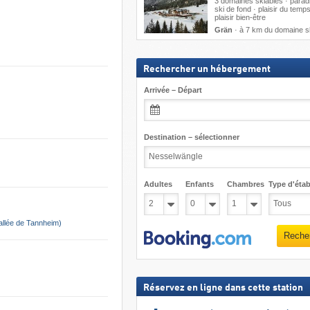
3 domaines skiables · parad
ski de fond · plaisir du temps
plaisir bien-être
Grän
·
à 7 km du domaine s
Rechercher un hébergement
Arrivée – Départ
Destination – sélectionner
Adultes
Enfants
Chambres
Type d'étab
allée de Tannheim)
Reche
Réservez en ligne dans cette station