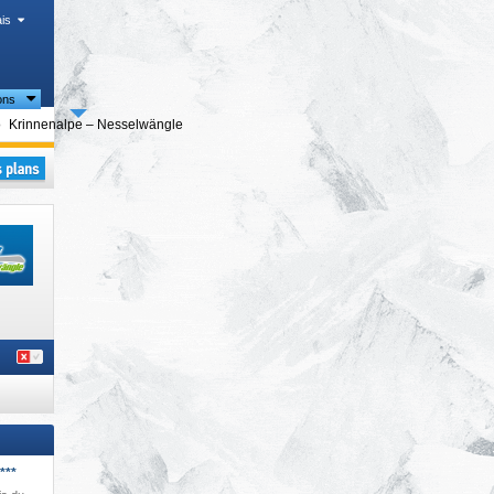
is
ons
égions touristiques
Krinnenalpe – Nesselwängle
ales
,
***