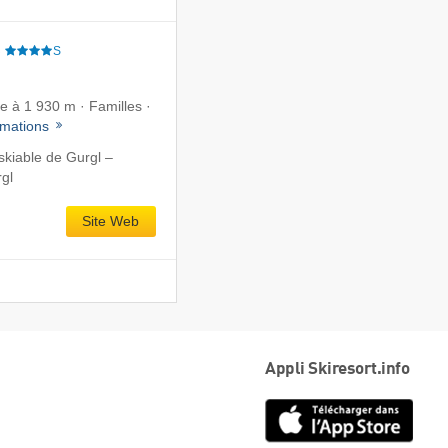
e
S
te à 1 930 m · Familles ·
rmations
kiable de Gurgl –
gl
Site Web
Appli Skiresort.info
App
Store