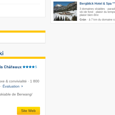
Bergblick Hotel & Spa **
3 domaines skiables · parad
ski de fond · plaisir du temps
plaisir bien-être
Grän
·
à 7 km du domaine s
ki
ais Châteaux
S
xe & convivialité · 1 800
 ·
Évaluation
kiable de Berwang/​
Site Web