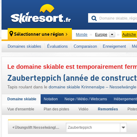
skiresort
Continents
Sélectionner une région
Monde
Europe
Autriche
Ce domaine skiable se situe aussi dans :
Au
Domaines skiables
Évaluations
Comparaison
Enneigement
Mé
Autriche occidentale
,
Alpes autrichiennes
,
A
Le domaine skiable est temporairement fer
Zauberteppich (année de construct
Tapis roulant dans le
domaine skiable Krinnenalpe – Nesselwängle
Domaine skiable
Notation
Neige / Météo / Webcams
Hébergement
Vue d'ensemble
Plan des pistes
Vidéo
Remontées
Piste
Übungslift Nesselwängl…