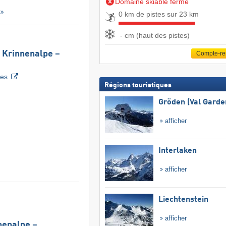
Domaine skiable fermé
0 km de pistes sur 23 km
- cm (haut des pistes)
s Krinnenalpe –
Compte-r
tes
Régions touristiques
Gröden (Val Garde
afficher
Interlaken
afficher
Liechtenstein
afficher
nenalpe –