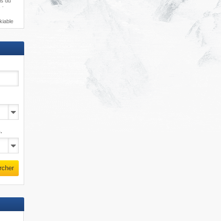
is du
 ·
kiable
.
rcher