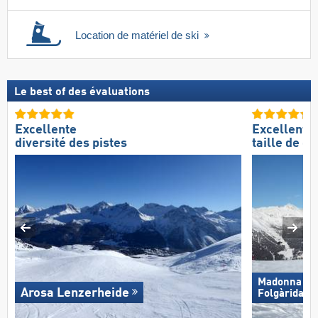
Location de matériel de ski
Le best of des évaluations
Excellente
Excellente
diversité des pistes
taille de d
Madonna di C
Arosa Lenzerheide
Folgàrida/​M