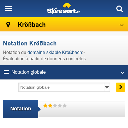
skiresort
Krößbach
Notation Krößbach
Notation du
domaine skiable Krößbach
>
Évaluation à partir de données concrètes
Notation globale
Notation