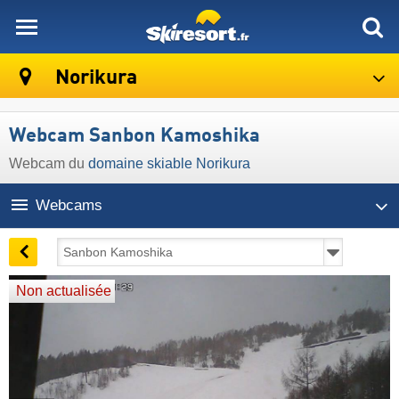
skiresort
Norikura
Webcam Sanbon Kamoshika
Webcam du
domaine skiable Norikura
Webcams
Non actualisée