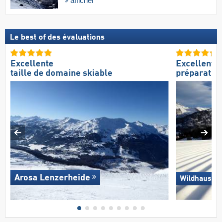
afficher
Le best of des évaluations
Excellente
Excellente
taille de domaine skiable
préparation
Arosa Lenzerheide
Wildhaus – 