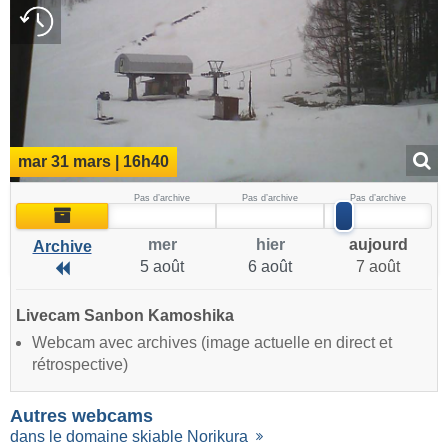
mar 31 mars | 16h40
Pas d’archive
Pas d’archive
Pas d’archive
Archive
mer
hier
aujourd
Archive
5 août
6 août
7 août
Archive
Livecam Sanbon Kamoshika
Webcam avec archives (image actuelle en direct et
rétrospective)
Autres webcams
dans le domaine skiable Norikura