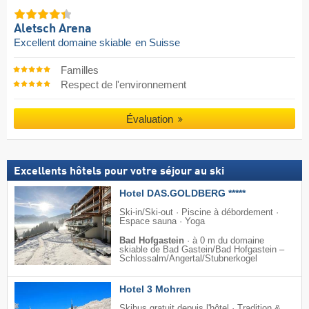
Aletsch Arena
Excellent domaine skiable
en Suisse
Familles
Respect de l'environnement
Évaluation
Excellents hôtels pour votre séjour au ski
Hotel DAS.GOLDBERG *****
Ski-in/Ski-out · Piscine à débordement ·
Espace sauna · Yoga
Bad Hofgastein
·
à 0 m du domaine
skiable de Bad Gastein/​Bad Hofgastein –
Schlossalm/​Angertal/​Stubnerkogel
Hotel 3 Mohren
Skibus gratuit depuis l'hôtel · Tradition &