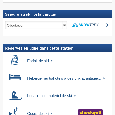
Séjours au ski forfait inclus
Séjours
Re
au
Rechercher
ski
forfait
inclus
Réservez en ligne dans cette station
Forfait de ski
Hébergements/hôtels à des prix avantageux
Location de matériel de ski
Cours de ski