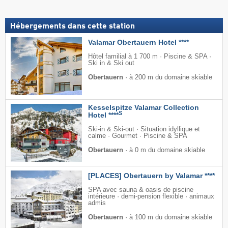
Hébergements dans cette station
Valamar Obertauern Hotel ****
Hôtel familial à 1 700 m · Piscine & SPA ·
Ski in & Ski out
Obertauern
·
à 200 m du domaine skiable
Kesselspitze Valamar Collection
S
Hotel ****
Ski-in & Ski-out · Situation idyllique et
calme · Gourmet · Piscine & SPA
Obertauern
·
à 0 m du domaine skiable
[PLACES] Obertauern by Valamar ****
SPA avec sauna & oasis de piscine
intérieure · demi-pension flexible · animaux
admis
Obertauern
·
à 100 m du domaine skiable