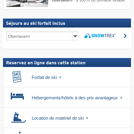
Obertauern
·
à 100 m du domaine skiable
Séjours au ski forfait inclus
Séjours
Re
au
Rechercher
ski
forfait
inclus
Réservez en ligne dans cette station
Forfait de ski
Hébergements/hôtels à des prix avantageux
Location de matériel de ski