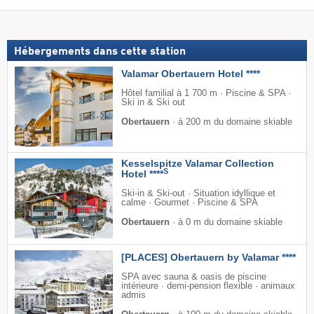
Hébergements dans cette station
Valamar Obertauern Hotel ****
Hôtel familial à 1 700 m · Piscine & SPA ·
Ski in & Ski out
Obertauern
·
à 200 m du domaine skiable
Kesselspitze Valamar Collection
S
Hotel ****
Ski-in & Ski-out · Situation idyllique et
calme · Gourmet · Piscine & SPA
Obertauern
·
à 0 m du domaine skiable
[PLACES] Obertauern by Valamar ****
SPA avec sauna & oasis de piscine
intérieure · demi-pension flexible · animaux
admis