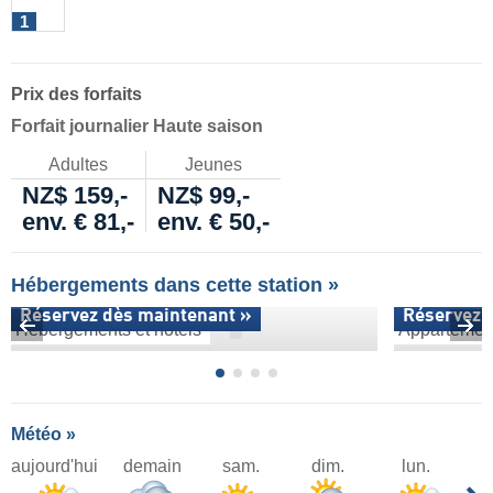
1
Prix des forfaits
Forfait journalier Haute saison
Adultes
Jeunes
NZ$ 159,-
NZ$ 99,-
env. € 81,-
env. € 50,-
Hébergements dans cette station »
Réservez dès maintenant »
Réservez 
Hébergements et hôtels
Appartemen
Météo »
aujourd'hui
demain
sam.
dim.
lun.