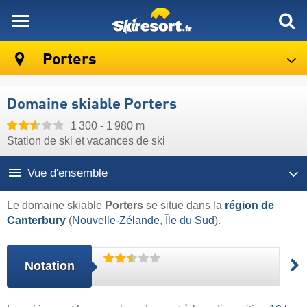
skiresort
Porters
Domaine skiable Porters
1 300 - 1 980 m
Station de ski et vacances de ski
Vue d'ensemble
Le domaine skiable
Porters
se situe dans la
région de
Canterbury
(
Nouvelle-Zélande
,
Île du Sud
).
Notation