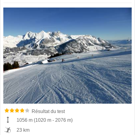
Résultat du test
1056 m
(
1020 m
-
2076 m
)
23 km