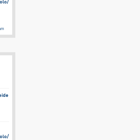
olo/​
cam
eide
olo/​