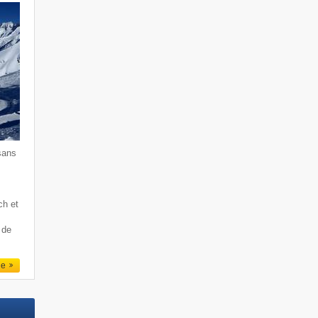
sans
ch et
 de
le