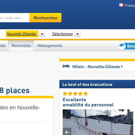
França
Domaine
Rechercher
skiable,
région,
mots-
Continents
Pays
Régions, Chaînes de montagnes,
Nouvelle-Zélande
Sélectionner
clés…
téo
Remontées
Hébergements
Bons
plans
séjour
Hôtels : Nouvelle-Zélande
au
ski
Le best of des évaluations
8 places
Excellente
amabilité du personnel
bles en Nouvelle-