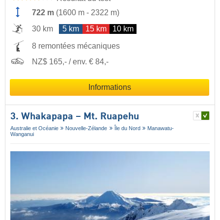
722 m
(
1600 m
-
2322 m
)
30 km
5 km
15 km
10 km
8 remontées mécaniques
NZ$ 165,- / env. € 84,-
Informations
3. Whakapapa – Mt. Ruapehu
Australie et Océanie
Nouvelle-Zélande
Île du Nord
Manawatu-
Wanganui