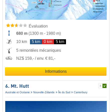
Évaluation
680 m
(
1300 m
-
1980 m
)
10 km
5 km
0 km
5 km
5 remontées mécaniques
NZ$ 159,- / env. € 81,-
Informations
6. Mt. Hutt
Australie et Océanie
Nouvelle-Zélande
Île du Sud
Canterbury