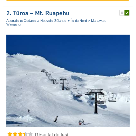
2. Tūroa – Mt. Ruapehu
Australie et Océanie
Nouvelle-Zélande
Île du Nord
Manawatu-
Wanganui
Résultat du test