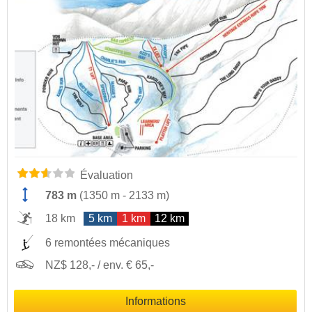
Évaluation
783 m
(
1350 m
-
2133 m
)
18 km
5 km
1 km
12 km
6 remontées mécaniques
NZ$ 128,- / env. € 65,-
Informations