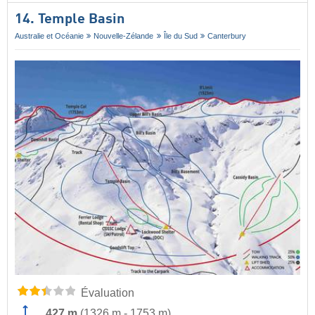
14. Temple Basin
Australie et Océanie
Nouvelle-Zélande
Île du Sud
Canterbury
Évaluation
427 m
(
1326 m
-
1753 m
)