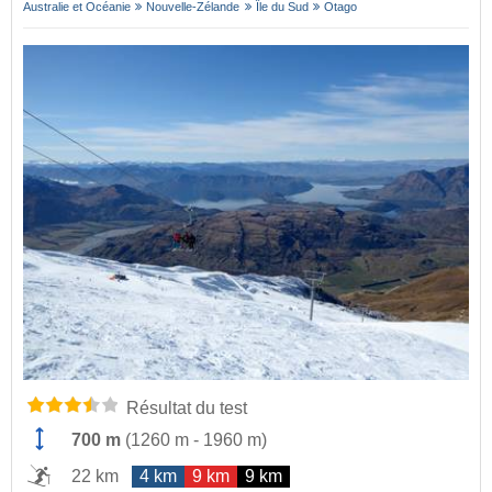
Australie et Océanie
Nouvelle-Zélande
Île du Sud
Otago
Résultat du test
700 m
(
1260 m
-
1960 m
)
22 km
4 km
9 km
9 km