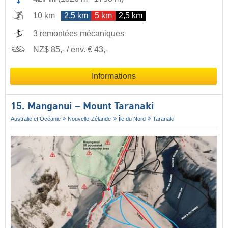
10 km
2,5 km
5 km
2,5 km
3 remontées mécaniques
NZ$ 85,- / env. € 43,-
Informations
15. Manganui – Mount Taranaki
Australie et Océanie
Nouvelle-Zélande
Île du Nord
Taranaki