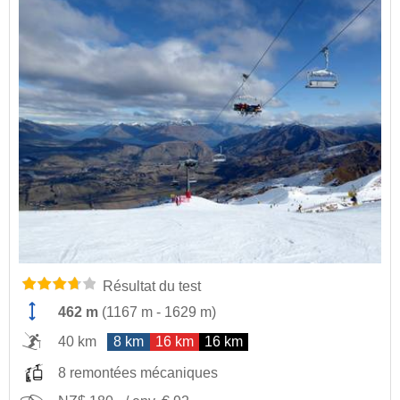
Résultat du test
462 m
(
1167 m
-
1629 m
)
40 km
8 km
16 km
16 km
8 remontées mécaniques