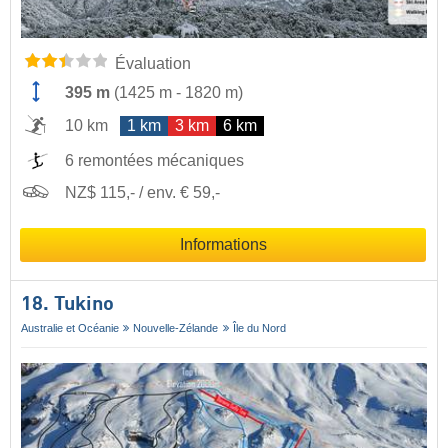
Évaluation
395 m
(
1425 m
-
1820 m
)
10 km
1 km
3 km
6 km
6 remontées mécaniques
NZ$ 115,- / env. € 59,-
Informations
18. Tukino
Australie et Océanie
Nouvelle-Zélande
Île du Nord