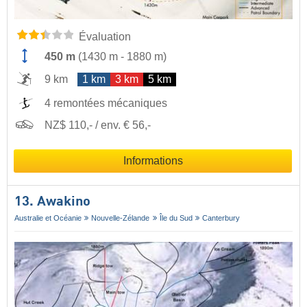
Évaluation
450 m
(
1430 m
-
1880 m
)
9 km
1 km
3 km
5 km
4 remontées mécaniques
NZ$ 110,- / env. € 56,-
Informations
13. Awakino
Australie et Océanie
Nouvelle-Zélande
Île du Sud
Canterbury