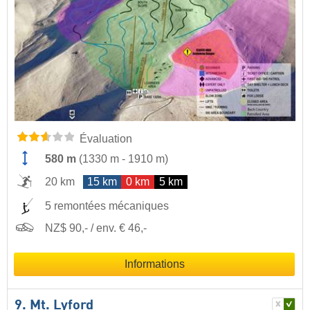
Évaluation
580 m
(
1330 m
-
1910 m
)
20 km
15 km
0 km
5 km
5 remontées mécaniques
NZ$ 90,- / env. € 46,-
Informations
9. Mt. Lyford