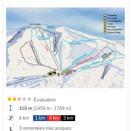
Évaluation
310 m
(
1459 m
-
1769 m
)
8 km
1 km
4 km
3 km
3 remontées mécaniques