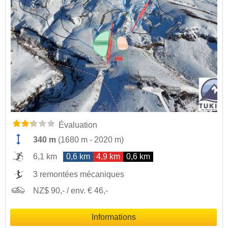
Évaluation
340 m
(
1680 m
-
2020 m
)
6,1 km
0,6 km
4,9 km
0,6 km
3 remontées mécaniques
NZ$ 90,- / env. € 46,-
Informations