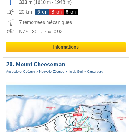
333 m
(
1610 m
-
1943 m
)
20 km
6 km
8 km
6 km
7 remontées mécaniques
NZ$ 180,- / env. € 92,-
Informations
20. Mount Cheeseman
Australie et Océanie
Nouvelle-Zélande
Île du Sud
Canterbury