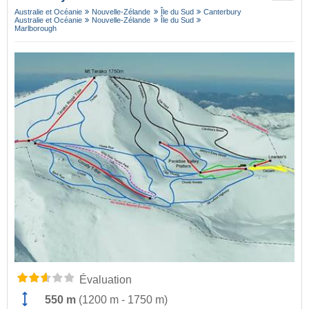
Australie et Océanie
Nouvelle-Zélande
Île du Sud
Canterbury
Australie et Océanie
Nouvelle-Zélande
Île du Sud
Marlborough
Évaluation
550 m
(
1200 m
-
1750 m
)