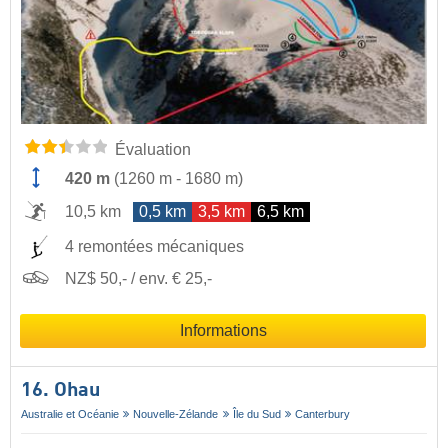
Évaluation
420 m
(
1260 m
-
1680 m
)
10,5 km
0,5 km
3,5 km
6,5 km
4 remontées mécaniques
NZ$ 50,- / env. € 25,-
Informations
16. Ohau
Australie et Océanie
Nouvelle-Zélande
Île du Sud
Canterbury