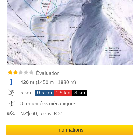
Évaluation
430 m
(
1450 m
-
1880 m
)
5 km
0,5 km
1,5 km
3 km
3 remontées mécaniques
NZ$ 60,- / env. € 31,-
Informations