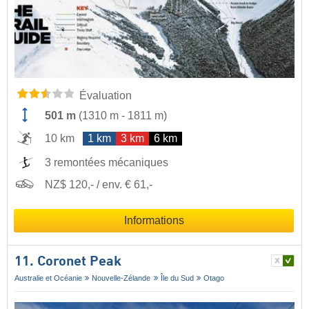
Évaluation
501 m
(
1310 m
-
1811 m
)
10 km
1 km
3 km
6 km
3 remontées mécaniques
NZ$ 120,- / env. € 61,-
Informations
11. Coronet Peak
Australie et Océanie
Nouvelle-Zélande
Île du Sud
Otago