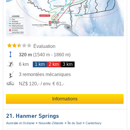
Évaluation
320 m
(
1540 m
-
1860 m
)
6 km
1 km
2 km
3 km
3 remontées mécaniques
NZ$ 120,- / env. € 61,-
Informations
21. Hanmer Springs
Australie et Océanie
Nouvelle-Zélande
Île du Sud
Canterbury