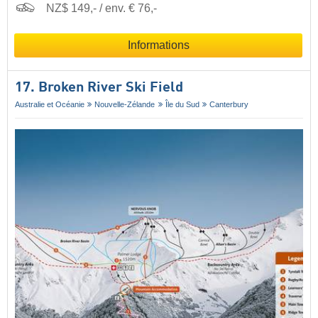
NZ$ 149,- / env. € 76,-
Informations
17. Broken River Ski Field
Australie et Océanie
Nouvelle-Zélande
Île du Sud
Canterbury