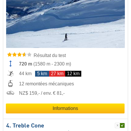
Résultat du test
720 m
(
1580 m
-
2300 m
)
44 km
5 km
27 km
12 km
12 remontées mécaniques
NZ$ 159,- / env. € 81,-
Informations
4. Treble Cone