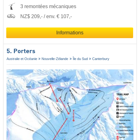
3 remontées mécaniques
NZ$ 209,- / env. € 107,-
Informations
5. Porters
Australie et Océanie
Nouvelle-Zélande
Île du Sud
Canterbury