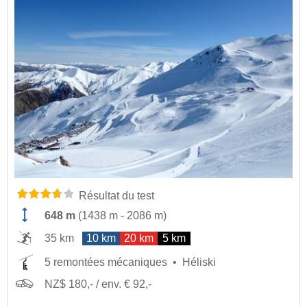
Résultat du test
648 m
(
1438 m
-
2086 m
)
35 km
10 km
20 km
5 km
5 remontées mécaniques
Héliski
NZ$ 180,- / env. € 92,-