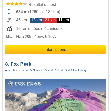
Résultat du test
634 m
(
1260 m
-
1894 m
)
45 km
13 km
21 km
11 km
10 remontées mécaniques
NZ$ 209,- / env. € 107,-
Informations
8. Fox Peak
Australie et Océanie
Nouvelle-Zélande
Île du Sud
Canterbury