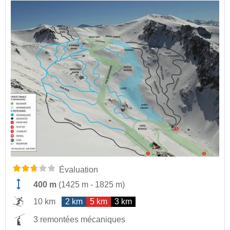
Évaluation
400 m
(
1425 m
-
1825 m
)
10 km
2 km
5 km
3 km
3 remontées mécaniques