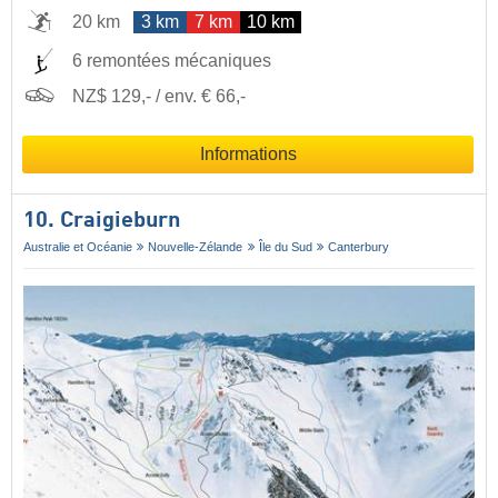
20 km
3 km
7 km
10 km
6 remontées mécaniques
NZ$ 129,- / env. € 66,-
Informations
10. Craigieburn
Australie et Océanie
Nouvelle-Zélande
Île du Sud
Canterbury