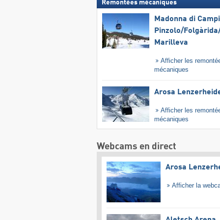
Remontées mécaniques
Madonna di Campig
Pinzolo/​Folgàrida/
Marilleva
Afficher les remonté
mécaniques
Arosa Lenzerheid
Afficher les remonté
mécaniques
Webcams en direct
Arosa Lenzerh
Afficher la web