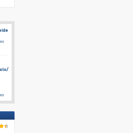
eide
ges
olo/​
ges