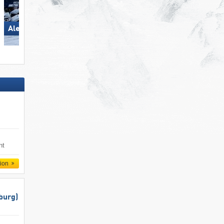
Aletsch Arena
Hohsaas – Saas-Grund
nt
tion
burg)