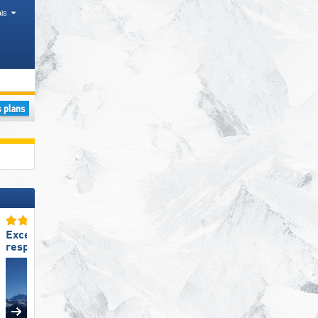
is
 Parcs nationaux, Îles
Excellent
Excellent enneigement
respect de l‘environnement