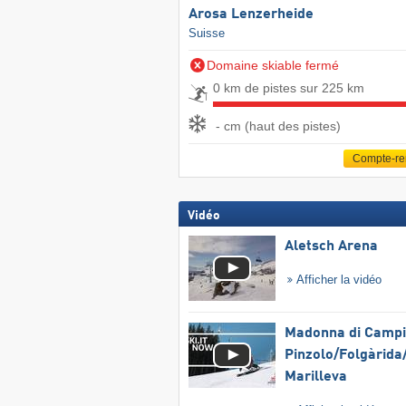
Arosa Lenzerheide
Suisse
Domaine skiable fermé
0 km de pistes sur 225 km
- cm (haut des pistes)
Compte-r
Vidéo
Aletsch Arena
Afficher la vidéo
Madonna di Campig
Pinzolo/​Folgàrida/
Marilleva