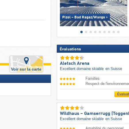
Pizol – Bad Ragaz/​Wangs
Évaluations
Aletsch Arena
Excellent domaine skiable
en Suisse
Voir sur la carte
Familles
Respect de l'environneme
Évalua
Wildhaus – Gamserrugg (Toggen
Excellent domaine skiable
en Suisse
Amabilité du personnel