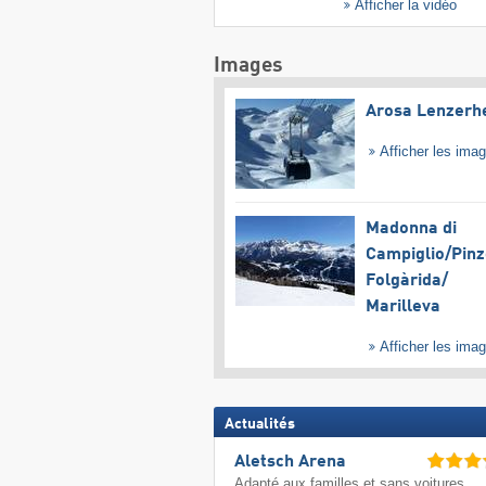
Afficher la vidéo
Images
Arosa Lenzerh
Afficher les ima
Madonna di
Campiglio/​Pinz
Folgàrida/​
Marilleva
Afficher les ima
Actualités
Aletsch Arena
Adapté aux familles et sans voitures