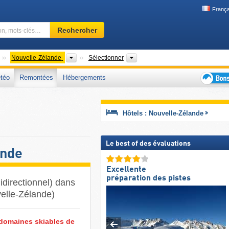
França
Domaine
Rechercher
skiable,
région,
mots-
Continents
Pays
Régions, Chaînes de montagnes,
Nouvelle-Zélande
Sélectionner
clés…
téo
Remontées
Hébergements
Bons
plans
séjour
Hôtels : Nouvelle-Zélande
au
ski
Le best of des évaluations
ande
Excellente
préparation des pistes
idirectionnel) dans
elle-Zélande)
 domaines skiables de