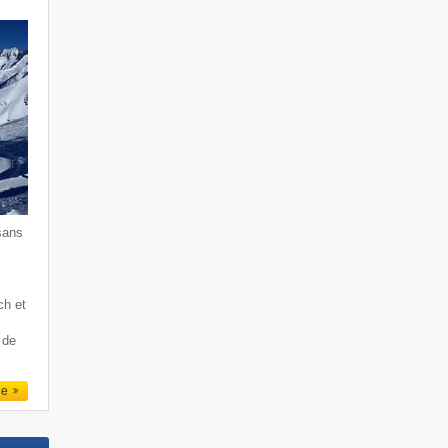
sans
ch et
 de
le