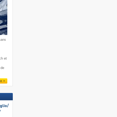
sans
ch et
 de
le
lio/​
​