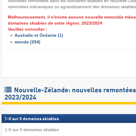
Nouvelles remontées dans les domaines skiables en Nouvelle-Zéla
remontées mécaniques ou agrandissement des domaines skiables
Malheureusement, il n'existe aucune nouvelle remontée méca
domaines skiables de cette région. 2023/2024
Veuillez consulter :
Australie et Océanie
(1)
monde
(254)
Nouvelle-Zélande: nouvelles remontées
2023/2024
1
-
0
sur
0
domaines skiables
1
-
0
sur
0
domaines skiables