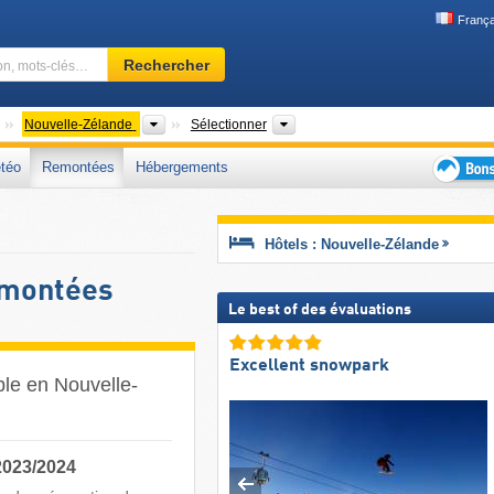
França
Domaine
Rechercher
skiable,
région,
mots-
Continents
Pays
Régions, Chaînes de montagnes,
Nouvelle-Zélande
Sélectionner
clés…
téo
Remontées
Hébergements
Bons
plans
séjour
Hôtels : Nouvelle-Zélande
au
ski
emontées
Le best of des évaluations
Excellent snowpark
ble en Nouvelle-
2023/2024