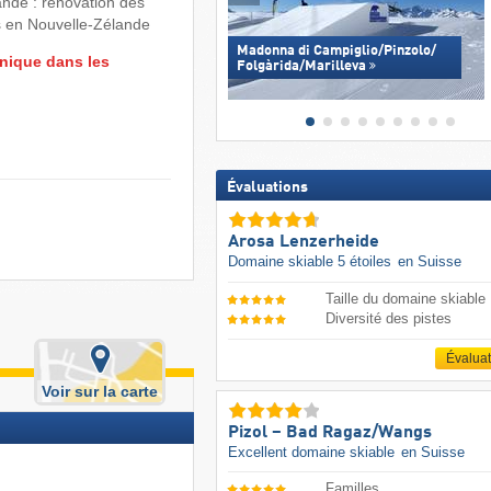
nde : rénovation des
 en Nouvelle-Zélande
Madonna di Campiglio/​Pinzolo/​
nique dans les
Folgàrida/​Marilleva
Évaluations
Arosa Lenzerheide
Domaine skiable 5 étoiles
en Suisse
Taille du domaine skiable
Diversité des pistes
Évalua
Voir sur la carte
Pizol – Bad Ragaz/​Wangs
Excellent domaine skiable
en Suisse
Familles