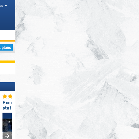
is
 Parcs nationaux, Îles
Excellente
Excellent enneigement
station de ski familiale