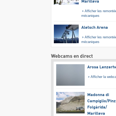
Marilleva
Afficher les remonté
mécaniques
Aletsch Arena
Afficher les remonté
mécaniques
Webcams en direct
Arosa Lenzerh
Afficher la web
Madonna di
Campiglio/​Pinz
Folgàrida/​
Marilleva