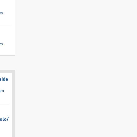
es
es
eide
cam
olo/​