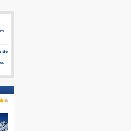
ges
eide
ges