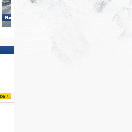
Hohsaas – Saas-Grund
Pizol – Bad Ragaz/​Wangs
tion