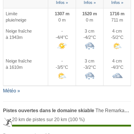
Infos »
Infos »
Infos »
Limite
1307 m
1520 m
1716 m
pluie/neige
0 m
0 m
711 m
Neige fraîche
-
3 cm
4 cm
à 1943m
-4/4°C
-4/2°C
-5/2°C
Neige fraîche
-
3 cm
4 cm
à 1610m
-3/5°C
-3/2°C
-4/3°C
Météo »
Pistes ouvertes dans le domaine skiable
The Remarkables
20 km de pistes sur 20 km
(100 %)