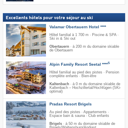
Excellents hôtels pour votre séjour au ski
Valamar Obertauern Hotel ****
Hôtel familial à 1 700 m · Piscine & SPA ·
Ski in & Ski out
Obertauern
·
à 200 m du domaine skiable
de Obertauern
S
Alpin Family Resort Seetal ****
Hôtel familial au pied des pistes · Pension
complète enfants · Bien-être
Kaltenbach
·
à 0 m du domaine skiable de
Kaltenbach – Hochzillertal/​Hochfügen (SKi-
optimal)
Pradas Resort Brigels
Au pied des pistes · Appartements ·
Espace bain & sauna · Club enfants
Brigels
·
à 50 m du domaine skiable de
Brigels/​Waltensburg/​Andiast