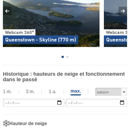
Webcam 360°
Webcam 36
Queenstown - Skyline (770 m)
Queenstow
Historique : hauteurs de neige et fonctionnement
dans le passé
max.
1 m.
3 m.
1 a.
-
Hauteur de neige