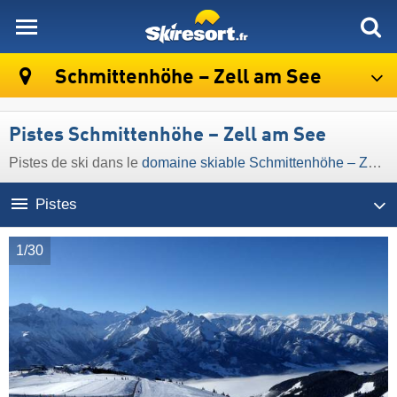
skiresort
Schmittenhöhe – Zell am See
Pistes Schmittenhöhe – Zell am See
Pistes de ski dans le
domaine skiable Schmittenhöhe – Zell am See
Pistes
1/30