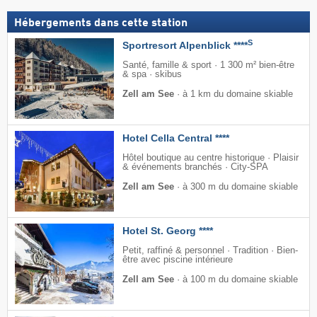
Hébergements dans cette station
S
Sportresort Alpenblick ****
Santé, famille & sport · 1 300 m² bien-être
& spa · skibus
Zell am See
·
à 1 km du domaine skiable
Hotel Cella Central ****
Hôtel boutique au centre historique · Plaisir
& événements branchés · City-SPA
Zell am See
·
à 300 m du domaine skiable
Hotel St. Georg ****
Petit, raffiné & personnel · Tradition · Bien-
être avec piscine intérieure
Zell am See
·
à 100 m du domaine skiable