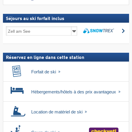
Séjours au ski forfait inclus
Séjours
Re
au
Rechercher
ski
forfait
inclus
Réservez en ligne dans cette station
Forfait de ski
Hébergements/hôtels à des prix avantageux
Location de matériel de ski