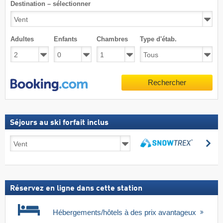
Destination – sélectionner
Adultes
Enfants
Chambres
Type d'étab.
Rechercher
Séjours au ski forfait inclus
Séjours
Re
au
Rechercher
ski
forfait
inclus
Réservez en ligne dans cette station
Hébergements/hôtels à des prix avantageux