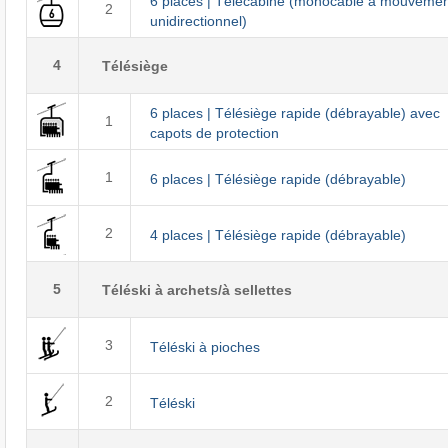
6 places | Télécabine (monocâble à mouvemen
2
unidirectionnel)
4
Télésiège
6 places | Télésiège rapide (débrayable) avec
1
capots de protection
1
6 places | Télésiège rapide (débrayable)
2
4 places | Télésiège rapide (débrayable)
5
Téléski à archets/à sellettes
3
Téléski à pioches
2
Téléski