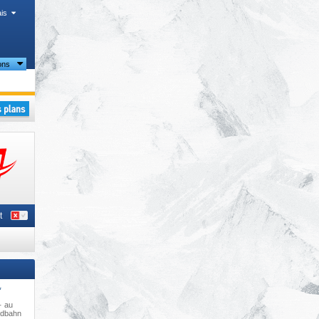
is
ons
g
uern
,
s
,
t
*
 · au
gdbahn