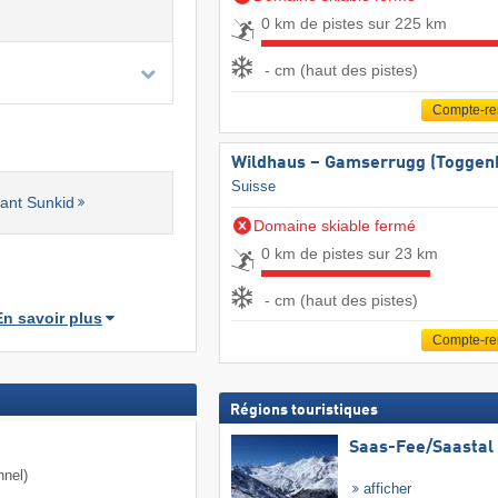
0 km de pistes sur 225 km
- cm (haut des pistes)
Compte-r
Wildhaus – Gamserrugg (Toggen
Suisse
ant Sunkid
Domaine skiable fermé
0 km de pistes sur 23 km
- cm (haut des pistes)
En savoir plus
Compte-r
Régions touristiques
Saas-Fee/​Saastal
nnel)
afficher