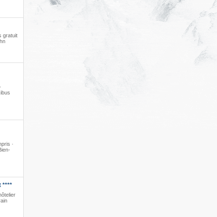
 gratuit
ahn
·
kibus
pris ·
Bien-
 ****
ôtelier
rain