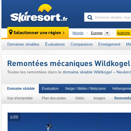
skiresort
Continents
Sélectionner une région
Monde
Europe
Autriche
Continents
Monde
Europe
Autriche
Domaines skiables
Évaluations
Comparaison
Enneigement
Mé
Ce domaine skiable se situe aussi dans :
Al
SuperSkiCard
,
Snow Card Tirol
,
Alpes orien
Remontées mécaniques Wildkogel 
Europe de l'Ouest
,
Europe centrale
,
Union 
Toutes les remontées dans le
domaine skiable Wildkogel – Neukir
Domaine skiable
Évaluation
Neige / Météo / Webcams
Hébergeme
Vue d'ensemble
Plan des pistes
Vidéo
Images
Remonté
1/20