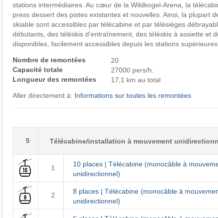
stations intermédiaires. Au cœur de la Wildkogel-Arena, la télécab
press dessert des pistes existantes et nouvelles. Ainsi, la plupart
skiable sont accessibles par télécabine et par télésièges débrayabl
débutants, des téléskis d’entraînement, des téléskis à assiette et d
disponibles, facilement accessibles depuis les stations supérieures
Nombre de remontées
20
Capacité totale
27000 pers/h.
Longueur des remontées
17,1 km au total
Aller directement à:
Informations sur toutes les remontées
5
Télécabine/installation à mouvement unidirectionn
10 places | Télécabine (monocâble à mouvem
1
unidirectionnel)
8 places | Télécabine (monocâble à mouvemen
2
unidirectionnel)