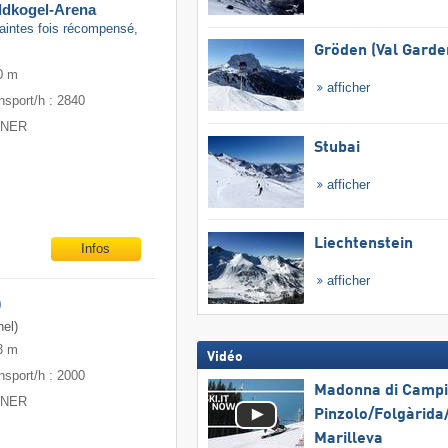
ildkogel-Arena
 maintes fois récompensé,
Gröden (Val Garde
0 m
afficher
nsport/h : 2840
ITNER
Stubai
afficher
Liechtenstein
Infos
afficher
)
el)
3 m
Vidéo
nsport/h : 2000
Madonna di Campig
ITNER
Pinzolo/​Folgàrida/
Marilleva