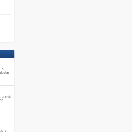
*
 · au
gdbahn
 gratuit
ahn
·
kibus