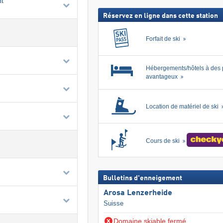
t
inclus
Réservez en ligne dans cette station
Forfait de ski
Hébergements/hôtels à des 
avantageux
Location de matériel de ski
Cours de ski
Bulletins d'enneigement
Arosa Lenzerheide
Suisse
Domaine skiable fermé