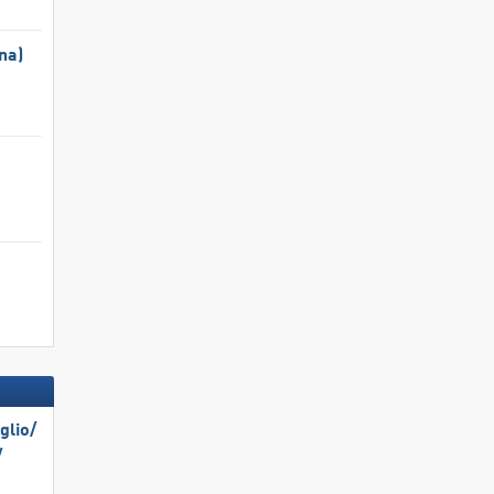
na)
lio/​
​