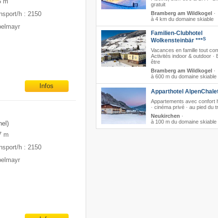
5 m
gratuit
nsport/h : 2150
Bramberg am Wildkogel
·
à 4 km du domaine skiable
pelmayr
Familien-Clubhotel
S
Wolkensteinbär ***
Vacances en famille tout com
Activités indoor & outdoor · 
être
Bramberg am Wildkogel
·
à 600 m du domaine skiable
Infos
Apparthotel AlpenChalet
Appartements avec confort h
· cinéma privé · au pied du t
Neukirchen
·
à 100 m du domaine skiable
el)
7 m
nsport/h : 2150
pelmayr