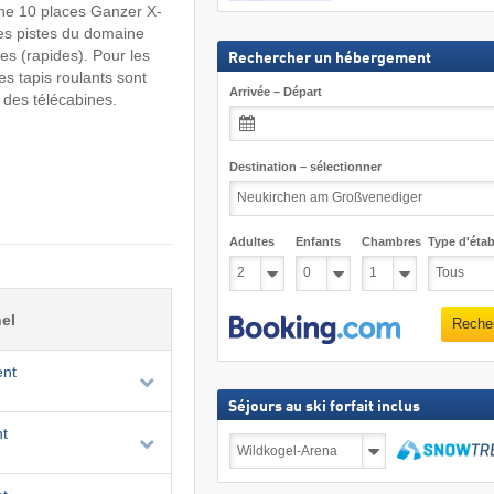
ine 10 places Ganzer X-
 des pistes du domaine
es (rapides). Pour les
Rechercher un hébergement
es tapis roulants sont
Arrivée – Départ
 des télécabines.
Destination – sélectionner
Adultes
Enfants
Chambres
Type d'étab
el
Reche
ent
Séjours au ski forfait inclus
t
Séjours
au
ski
Recher
forfait