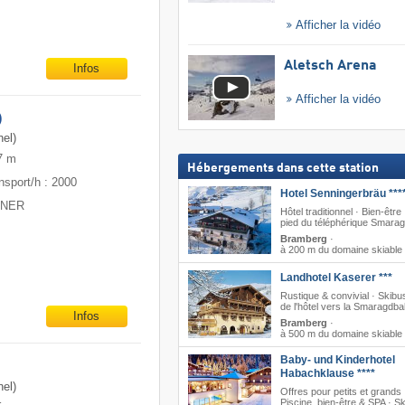
Afficher la vidéo
Aletsch Arena
Infos
Afficher la vidéo
)
el)
7 m
Hébergements dans cette station
nsport/h : 2000
Hotel Senningerbräu ***
ITNER
Hôtel traditionnel · Bien-être
pied du téléphérique Smara
Bramberg
·
à 200 m du domaine skiable
Landhotel Kaserer ***
Rustique & convivial · Skibus
de l'hôtel vers la Smaragdb
Infos
Bramberg
·
à 500 m du domaine skiable
Baby- und Kinderhotel
Habachklause ****
el)
Offres pour petits et grands 
Piscine, bien-être & SPA · S