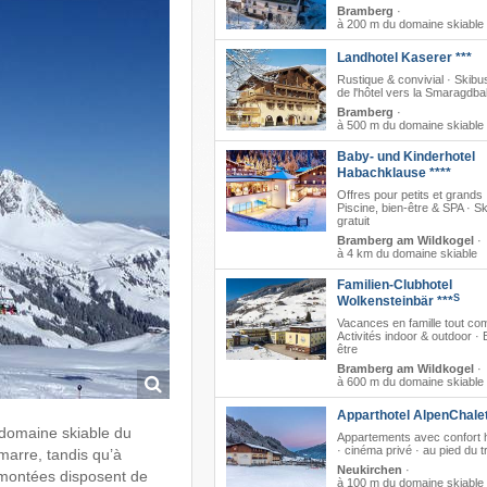
Bramberg
·
à 200 m du domaine skiable
Landhotel Kaserer ***
Rustique & convivial · Skibus
de l'hôtel vers la Smaragdb
Bramberg
·
à 500 m du domaine skiable
Baby- und Kinderhotel
Habachklause ****
Offres pour petits et grands 
Piscine, bien-être & SPA · S
gratuit
Bramberg am Wildkogel
·
à 4 km du domaine skiable
Familien-Clubhotel
S
Wolkensteinbär ***
Vacances en famille tout com
Activités indoor & outdoor · 
être
Bramberg am Wildkogel
·
à 600 m du domaine skiable
Apparthotel AlpenChalet
 domaine skiable du
Appartements avec confort h
· cinéma privé · au pied du t
marre, tandis qu’à
Neukirchen
·
emontées disposent de
à 100 m du domaine skiable