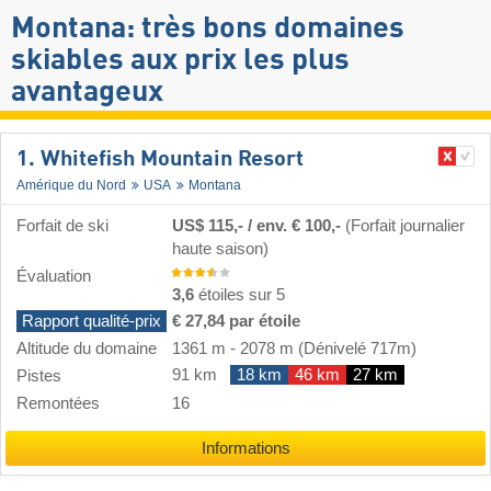
Montana: très bons domaines
skiables aux prix les plus
avantageux
1. Whitefish Mountain Resort
Amérique du Nord
USA
Montana
Forfait de ski
US$ 115,- / env. € 100,-
(Forfait journalier
haute saison)
Évaluation
3,6
étoiles sur 5
Rapport qualité-prix
€ 27,84 par étoile
Altitude du domaine
1361 m
-
2078 m
(Dénivelé 717m)
91 km
18 km
46 km
27 km
Pistes
Remontées
16
Informations