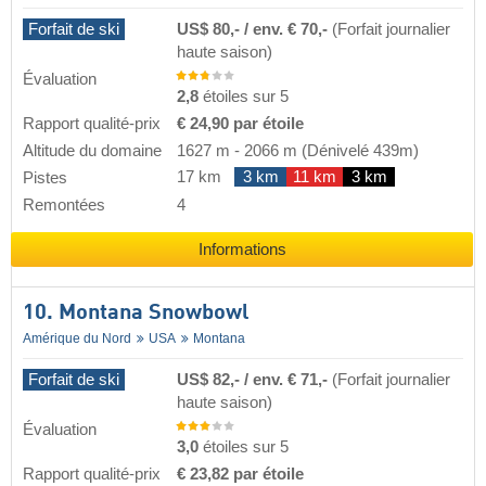
Forfait de ski
US$ 80,- / env. € 70,-
(Forfait journalier
haute saison)
Évaluation
2,8
étoiles sur 5
Rapport qualité-prix
€ 24,90 par étoile
Altitude du domaine
1627 m
-
2066 m
(Dénivelé 439m)
17 km
3 km
11 km
3 km
Pistes
Remontées
4
Informations
10. Montana Snowbowl
Amérique du Nord
USA
Montana
Forfait de ski
US$ 82,- / env. € 71,-
(Forfait journalier
haute saison)
Évaluation
3,0
étoiles sur 5
Rapport qualité-prix
€ 23,82 par étoile