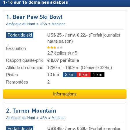
1
-
16
sur
16
domaines skiables
1. Bear Paw Ski Bowl
Amérique du Nord
USA
Montana
Forfait de ski
US$ 25,- / env. € 22,-
(Forfait journalier
haute saison)
Évaluation
2,7
étoiles sur 5
Rapport qualité-prix
€ 8,07 par étoile
Altitude du domaine
1280 m
-
1609 m
(Dénivelé 329m)
10 km
3 km
6 km
1 km
Pistes
Remontées
2
Informations
2. Turner Mountain
Amérique du Nord
USA
Montana
Forfait de ski
US$ 45,- / env. € 39,-
(Forfait journalier