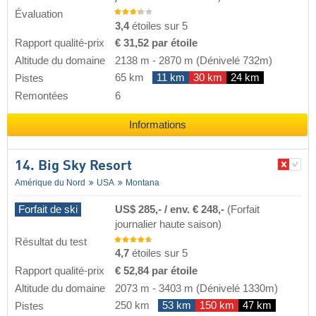
Évaluation
3,4
étoiles sur 5
Rapport qualité-prix
€ 31,52 par étoile
Altitude du domaine
2138 m
-
2870 m
(Dénivelé 732m)
65 km
11 km
30 km
24 km
Pistes
Remontées
6
Informations
14. Big Sky Resort
Amérique du Nord
USA
Montana
Forfait de ski
US$ 285,- / env. € 248,-
(Forfait
journalier haute saison)
Résultat du test
4,7
étoiles sur 5
Rapport qualité-prix
€ 52,84 par étoile
Altitude du domaine
2073 m
-
3403 m
(Dénivelé 1330m)
250 km
53 km
150 km
47 km
Pistes