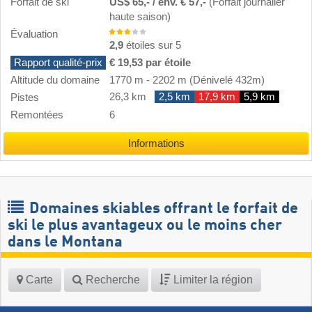
Forfait de ski
US$ 65,- / env. € 57,-
(Forfait journalier
haute saison)
Évaluation
2,9
étoiles sur 5
Rapport qualité-prix
€ 19,53 par étoile
Altitude du domaine
1770 m
-
2202 m
(Dénivelé 432m)
26,3 km
2,5 km
17,9 km
5,9 km
Pistes
Remontées
6
Informations
Domaines skiables offrant le forfait de
ski le plus avantageux ou le moins cher
dans le Montana
Carte
Recherche
Limiter la région