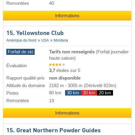
Remontées
40
Informations
15. Yellowstone Club
Amérique du Nord
USA
Montana
Forfait de ski
Tarifs non renseignés
(Forfait journalier
haute saison)
Évaluation
3,7
étoiles sur 5
Rapport qualité-prix
non disponible
Altitude du domaine
2182 m
-
3005 m
(Dénivelé 823m)
80 km
30 km
30 km
20 km
Pistes
Remontées
19
Informations
15. Great Northern Powder Guides