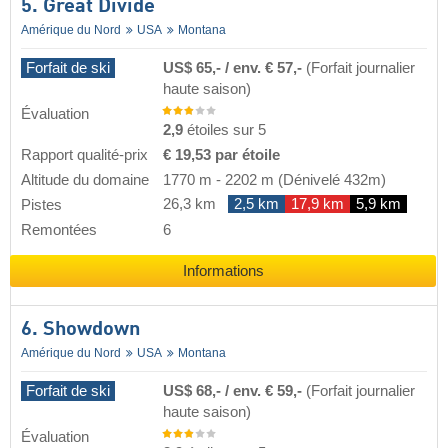
5. Great Divide
Amérique du Nord
USA
Montana
Forfait de ski
US$ 65,- / env. € 57,-
(Forfait journalier
haute saison)
Évaluation
2,9
étoiles sur 5
Rapport qualité-prix
€ 19,53 par étoile
Altitude du domaine
1770 m
-
2202 m
(Dénivelé 432m)
26,3 km
2,5 km
17,9 km
5,9 km
Pistes
Remontées
6
Informations
6. Showdown
Amérique du Nord
USA
Montana
Forfait de ski
US$ 68,- / env. € 59,-
(Forfait journalier
haute saison)
Évaluation