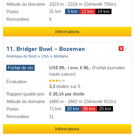
Altitude du domaine
1523 m
-
2316 m
(Dénivelé 793m)
31 km
5 km
12 km
14 km
Pistes
Remontées
6
Informations
11. Bridger Bowl – Bozeman
Amérique du Nord
USA
Montana
Forfait de ski
US$ 99,- / env. € 86,-
(Forfait journalier
haute saison)
Évaluation
3,3
étoiles sur 5
Rapport qualité-prix
€ 26,14 par étoile
Altitude du domaine
1860 m
-
2682 m
(Dénivelé 822m)
71 km
20 km
26 km
25 km
Pistes
Remontées
11
Informations