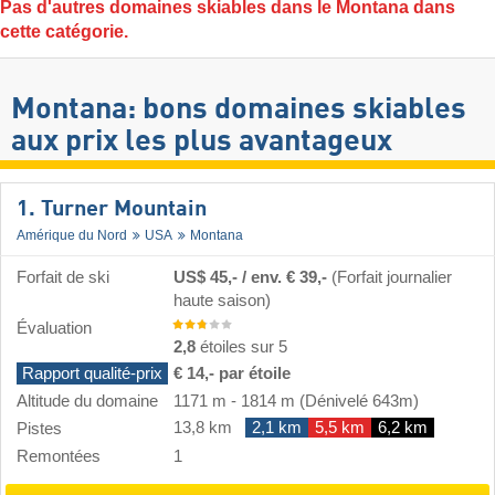
Pas d'autres domaines skiables dans le Montana dans
cette catégorie.
Montana: bons domaines skiables
aux prix les plus avantageux
1. Turner Mountain
Amérique du Nord
USA
Montana
Forfait de ski
US$ 45,- / env. € 39,-
(Forfait journalier
haute saison)
Évaluation
2,8
étoiles sur 5
Rapport qualité-prix
€ 14,- par étoile
Altitude du domaine
1171 m
-
1814 m
(Dénivelé 643m)
13,8 km
2,1 km
5,5 km
6,2 km
Pistes
Remontées
1