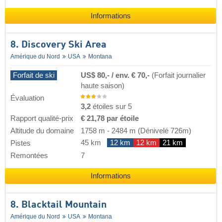
Informations
8. Discovery Ski Area
Amérique du Nord
USA
Montana
Forfait de ski
US$ 80,- / env. € 70,-
(Forfait journalier
haute saison)
Évaluation
3,2
étoiles sur 5
Rapport qualité-prix
€ 21,78 par étoile
Altitude du domaine
1758 m
-
2484 m
(Dénivelé 726m)
45 km
12 km
12 km
21 km
Pistes
Remontées
7
Informations
8. Blacktail Mountain
Amérique du Nord
USA
Montana