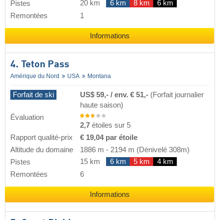
20 km
6 km
8 km
6 km
Pistes
Remontées
1
Informations
4. Teton Pass
Amérique du Nord
USA
Montana
Forfait de ski
US$ 59,- / env. € 51,-
(Forfait journalier
haute saison)
Évaluation
2,7
étoiles sur 5
Rapport qualité-prix
€ 19,04 par étoile
Altitude du domaine
1886 m
-
2194 m
(Dénivelé 308m)
15 km
6 km
5 km
4 km
Pistes
Remontées
6
Informations