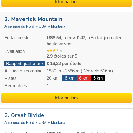
Informations
2. Maverick Mountain
Amérique du Nord
USA
Montana
Forfait de ski
US$ 54,- / env. € 47,-
(Forfait journalier
haute saison)
Évaluation
2,9
étoiles sur 5
Rapport qualité-prix
€ 16,22 par étoile
Altitude du domaine
1980 m
-
2596 m
(Dénivelé 616m)
20 km
6 km
8 km
6 km
Pistes
Remontées
1
Informations
3. Great Divide
Amérique du Nord
USA
Montana