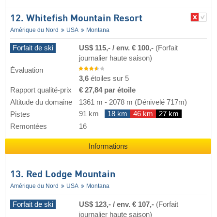
12. Whitefish Mountain Resort
Amérique du Nord
USA
Montana
Forfait de ski
US$ 115,- / env. € 100,-
(Forfait
journalier haute saison)
Évaluation
3,6
étoiles sur 5
Rapport qualité-prix
€ 27,84 par étoile
Altitude du domaine
1361 m
-
2078 m
(Dénivelé 717m)
91 km
18 km
46 km
27 km
Pistes
Remontées
16
Informations
13. Red Lodge Mountain
Amérique du Nord
USA
Montana
Forfait de ski
US$ 123,- / env. € 107,-
(Forfait
journalier haute saison)