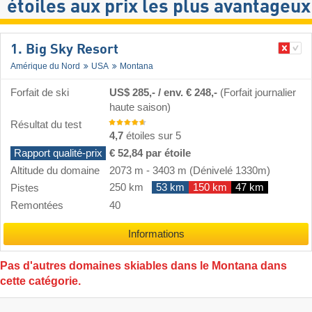
étoiles aux prix les plus avantageux
1. Big Sky Resort
Amérique du Nord
USA
Montana
Forfait de ski
US$ 285,- / env. € 248,-
(Forfait journalier
haute saison)
Résultat du test
4,7
étoiles sur 5
Rapport qualité-prix
€ 52,84 par étoile
Altitude du domaine
2073 m
-
3403 m
(Dénivelé 1330m)
250 km
53 km
150 km
47 km
Pistes
Remontées
40
Informations
Pas d'autres domaines skiables dans le Montana dans
cette catégorie.