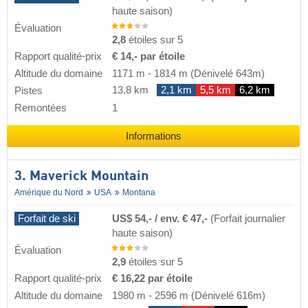
haute saison)
Évaluation
2,8
étoiles sur 5
Rapport qualité-prix
€ 14,- par étoile
Altitude du domaine
1171 m
-
1814 m
(Dénivelé 643m)
13,8 km
2,1 km
5,5 km
6,2 km
Pistes
Remontées
1
Informations
3. Maverick Mountain
Amérique du Nord
USA
Montana
Forfait de ski
US$ 54,- / env. € 47,-
(Forfait journalier
haute saison)
Évaluation
2,9
étoiles sur 5
Rapport qualité-prix
€ 16,22 par étoile
Altitude du domaine
1980 m
-
2596 m
(Dénivelé 616m)