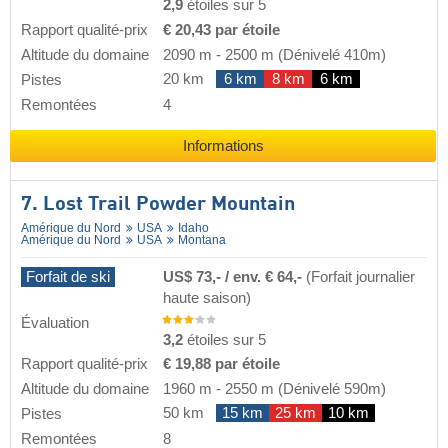
2,9
étoiles sur 5
Rapport qualité-prix
€ 20,43 par étoile
Altitude du domaine
2090 m
-
2500 m
(Dénivelé 410m)
20 km
6 km
8 km
6 km
Pistes
Remontées
4
Informations
7. Lost Trail Powder Mountain
Amérique du Nord
USA
Idaho
Amérique du Nord
USA
Montana
Forfait de ski
US$ 73,- / env. € 64,-
(Forfait journalier
haute saison)
Évaluation
3,2
étoiles sur 5
Rapport qualité-prix
€ 19,88 par étoile
Altitude du domaine
1960 m
-
2550 m
(Dénivelé 590m)
50 km
15 km
25 km
10 km
Pistes
Remontées
8