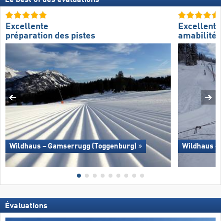
Le best of des évaluations
Excellente
Excellente
préparation des pistes
amabilité 
Wildhaus – Gamserrugg (Toggenburg)
Wildhaus –
Évaluations