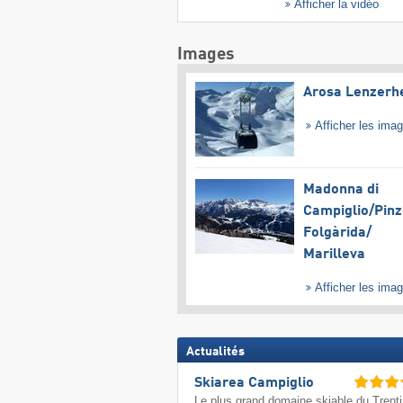
Afficher la vidéo
Images
Arosa Lenzerh
Afficher les ima
Madonna di
Campiglio/​Pinz
Folgàrida/​
Marilleva
Afficher les ima
Actualités
Skiarea Campiglio
Le plus grand domaine skiable du Trent