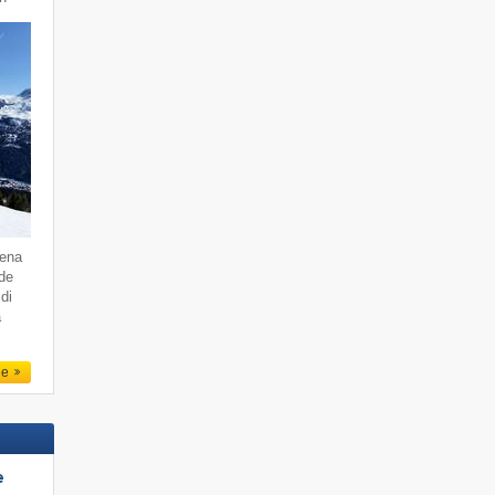
dena
 de
di
a
le
e