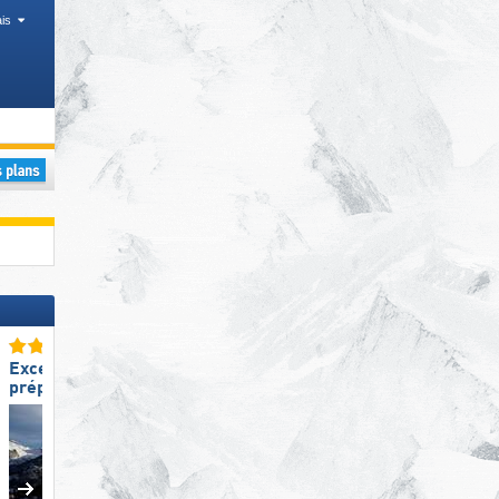
is
Excellente
Excellent enneigement
préparation des pistes