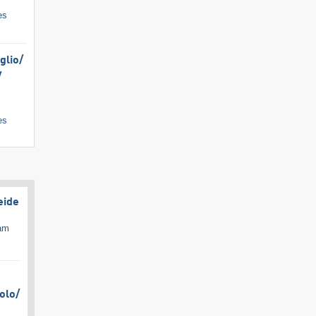
es
lio/​
​
es
eide
cam
olo/​