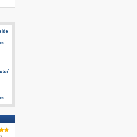
eide
ges
olo/​
ges
in