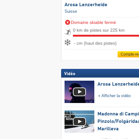
Arosa Lenzerheide
Suisse
Domaine skiable fermé
0 km de pistes sur 225 km
- cm (haut des pistes)
Compte-r
Vidéo
Arosa Lenzerheid
Afficher la vidéo
Madonna di Campig
Pinzolo/​Folgàrida/
Marilleva