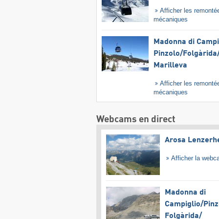
Afficher les remonté
mécaniques
Madonna di Campig
Pinzolo/​Folgàrida/
Marilleva
Afficher les remonté
mécaniques
Webcams en direct
Arosa Lenzerh
Afficher la web
Madonna di
Campiglio/​Pinz
Folgàrida/​