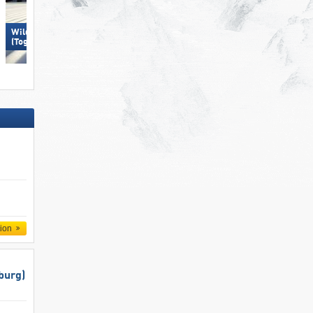
Wildhaus – Gamserrugg
Hohsaas – Saas-Grund
(Toggenburg)
tion
burg)