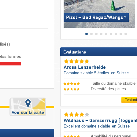
Pizol – Bad Ragaz/​Wangs
lisés)
Évaluations
les fermés
Arosa Lenzerheide
Domaine skiable 5 étoiles
en Suisse
Taille du domaine skiable
Diversité des pistes
Évalua
Voir sur la carte
Wildhaus – Gamserrugg (Toggen
Excellent domaine skiable
en Suisse
Amabilité du personnel