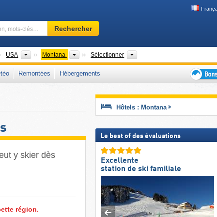
França
Domaine
Rechercher
skiable,
région,
mots-
ontinents
Pays
États
Chaînes de montagnes
USA
Montana
Sélectionner
clés…
téo
Remontées
Hébergements
Bons
plans
séjour
Hôtels : Montana
au
ski
ts
Le best of des évaluations
ut y skier dès
Excellente
station de ski familiale
ette région.