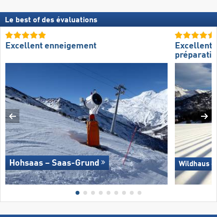
Le best of des évaluations
Excellent enneigement
Excellente
préparatio
Hohsaas – Saas-Grund
Wildhaus –