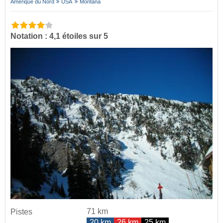
Amérique du Nord
USA
Montana
Notation : 4,1 étoiles sur 5
71 km
Pistes
20 km
26 km
25 km