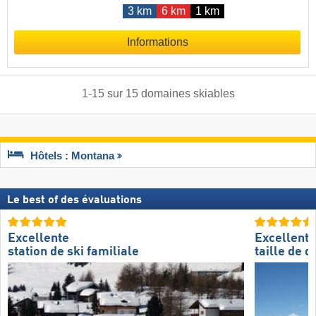
3 km
6 km
1 km
Informations
1
-
15
sur
15
domaines skiables
Hôtels : Montana
Le best of des évaluations
Excellente
Excellente
station de ski familiale
taille de 