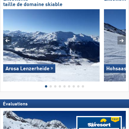
taille de domaine skiable
Arosa Lenzerheide
Hohsaas 
Évaluations