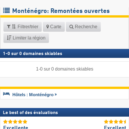
Monténégro: Remontées ouvertes
Filtrer/trier
Carte
Recherche
Limiter la région
1
-
0
sur
0
domaines skiables
1
-
0
sur
0
domaines skiables
Hôtels : Monténégro
Le best of des évaluations
Excellente
Excellent