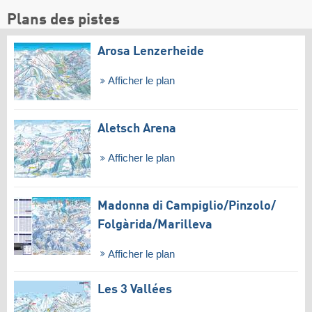
Plans des pistes
Arosa Lenzerheide
Afficher le plan
Aletsch Arena
Afficher le plan
Madonna di Campiglio/​Pinzolo/​
Folgàrida/​Marilleva
Afficher le plan
Les 3 Vallées