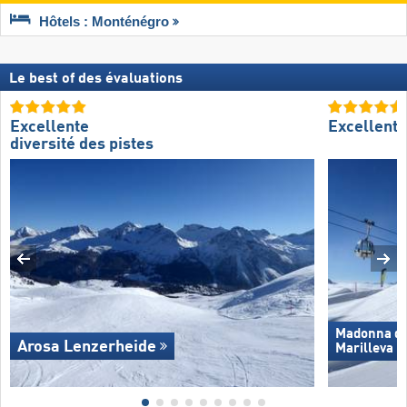
Hôtels : Monténégro
Le best of des évaluations
Excellente
Excellent
diversité des pistes
Madonna di 
Arosa Lenzerheide
Marilleva