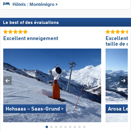
Hôtels : Monténégro
Le best of des évaluations
Excellent enneigement
Excellente
taille de 
Hohsaas – Saas-Grund
Arosa Le