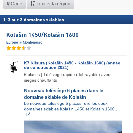
Carte
Limiter la région
1
-
3
sur
3
domaines skiables
Kolašin 1450/​Kolašin 1600
Europe
Monténégro
K7 Klisura (Kolašin 1450 - Kolašin 1600) (année
de construction 2021)
6 places | Télésiège rapide (débrayable) avec
sièges chauffants
Nouveau télésiège 6 places dans le
domaine skiable de Kolašin
Le nouveau télésiège 6 places relie les deux
domaines skiables Kolašin 1450 et Kolašin 1600.…