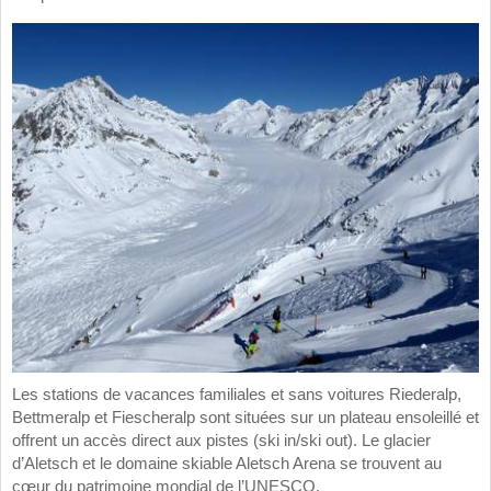
Les stations de vacances familiales et sans voitures Riederalp,
Bettmeralp et Fiescheralp sont situées sur un plateau ensoleillé et
offrent un accès direct aux pistes (ski in/ski out). Le glacier
d’Aletsch et le domaine skiable Aletsch Arena se trouvent au
cœur du patrimoine mondial de l’UNESCO.