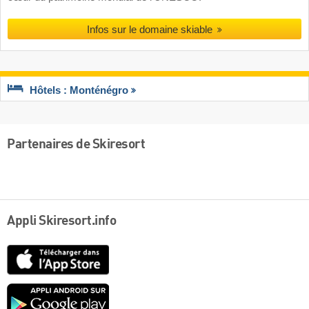
Infos sur le domaine skiable
Hôtels : Monténégro
Partenaires de Skiresort
Appli Skiresort.info
App
Store
Google
play