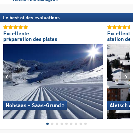
Le best of des évaluations
Excellente
Excellente
préparation des pistes
station de 
Hohsaas – Saas-Grund
Aletsch A