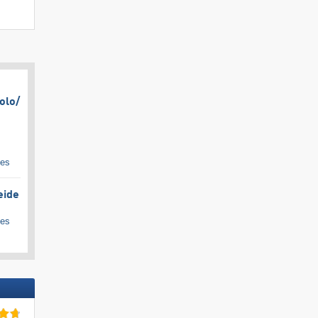
olo/​
ges
eide
ges