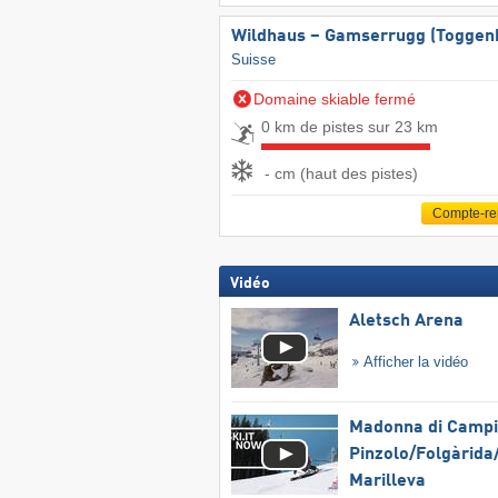
Wildhaus – Gamserrugg (Toggen
Suisse
Domaine skiable fermé
0 km de pistes sur 23 km
- cm (haut des pistes)
Compte-r
Vidéo
Aletsch Arena
Afficher la vidéo
Madonna di Campig
Pinzolo/​Folgàrida/
Marilleva