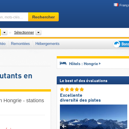
França
Domaine
Rechercher
skiable,
région,
mots-
Pays
Chaînes de montagnes, Comitats, Zones régionales
Sélectionner
clés…
téo
Remontées
Hébergements
Bons
plans
séjour
Hôtels : Hongrie
au
ski
utants en
Le best of des évaluations
Excellente
 Hongrie - stations
diversité des pistes