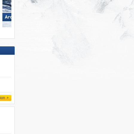
Madonna di Campiglio/​Pinzolo/​
Arosa Lenzerheide
Folgàrida/​Marilleva
tion