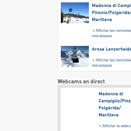
Madonna di Campig
Pinzolo/​Folgàrida/
Marilleva
Afficher les remonté
mécaniques
Arosa Lenzerheid
Afficher les remonté
mécaniques
Webcams en direct
Madonna di
Campiglio/​Pinz
Folgàrida/​
Marilleva
Afficher la web