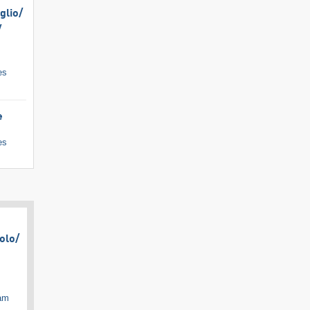
lio/​
​
es
e
es
olo/​
cam