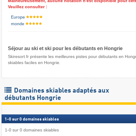
Malheureusement, aucune notation n'est disponible pour cett
Veuillez consulter :
Europe
monde
Séjour au ski et ski pour les débutants en Hongrie
Skiresort.fr présente les meilleures pistes pour débutants en Hong
skiables faciles en Hongrie.
Domaines skiables adaptés aux
débutants Hongrie
1
-
0
sur
0
domaines skiables
1
-
0
sur
0
domaines skiables