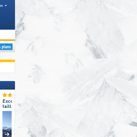
is
Excellente
Excellente
taille de domaine skiable
taille de domaine skiable