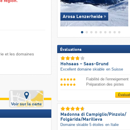
e région.
Arosa Lenzerheide
Évaluations
rie et les domaines
Hohsaas – Saas-Grund
Excellent domaine skiable
en Suisse
Fiabilité de l'enneigement
Préparation des pistes
Évalua
Voir sur la carte
Madonna di Campiglio/​Pinzolo/​
Folgàrida/​Marilleva
Domaine skiable 5 étoiles
en Italie