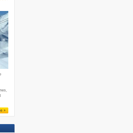
e
rnes,
t
le