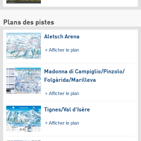
Plans des pistes
Aletsch Arena
Afficher le plan
Madonna di Campiglio/​Pinzolo/​
Folgàrida/​Marilleva
Afficher le plan
Tignes/​Val d'Isère
Afficher le plan