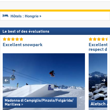
Hôtels : Hongrie
Le best of des évaluations
Excellent snowpark
Excellent
respect de
Madonna di Campiglio/​Pinzolo/​Folgàrida/​
Aletsch A
Marilleva