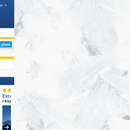
is
Excellent
Excellente
respect de l‘environnement
préparation des pistes