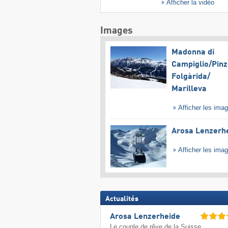
Afficher la vidéo
Images
Madonna di
Campiglio/​Pinz
Folgàrida/​
Marilleva
Afficher les ima
Arosa Lenzerh
Afficher les ima
Actualités
Arosa Lenzerheide
Le couple de rêve de la Suisse