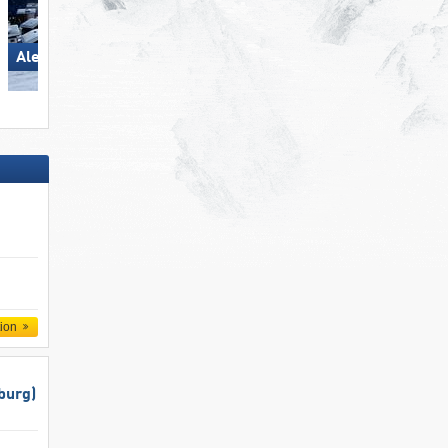
Wildhaus – Gamserrugg
Aletsch Arena
(Toggenburg)
tion
burg)