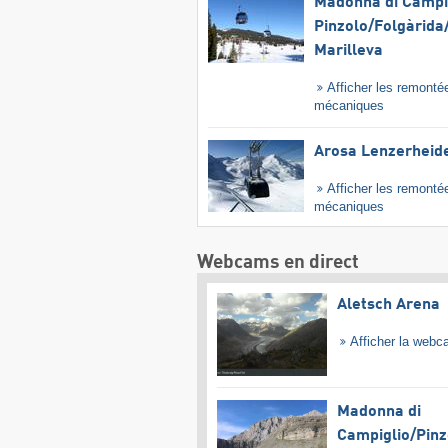
Madonna di Campig
Pinzolo/​Folgàrida/
Marilleva
Afficher les remonté
mécaniques
Arosa Lenzerheid
Afficher les remonté
mécaniques
Webcams en direct
Aletsch Arena
Afficher la web
Madonna di
Campiglio/​Pinz