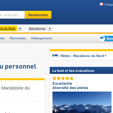
França
Domaine
Rechercher
skiable,
région,
mots-
Pays
Chaîne de montagne, Régions
ne du Nord
Sélectionner
clés…
téo
Remontées
Hébergements
Bons
plans
séjour
Hôtels : Macédoine du Nord
au
ski
du personnel
Le best of des évaluations
Excellente
en Macédoine du
diversité des pistes