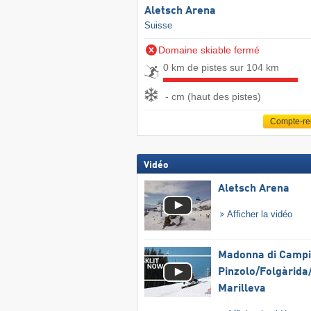
Aletsch Arena
Suisse
Domaine skiable fermé
0 km de pistes sur 104 km
- cm (haut des pistes)
Compte-r
Vidéo
Aletsch Arena
Afficher la vidéo
Madonna di Campig
Pinzolo/​Folgàrida/
Marilleva