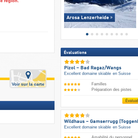
e région.
Arosa Lenzerheide
Évaluations
Pizol – Bad Ragaz/​Wangs
Excellent domaine skiable
en Suisse
Voir sur la carte
Familles
Préparation des pistes
Évalua
Wildhaus – Gamserrugg (Toggen
Excellent domaine skiable
en Suisse
Amabilité du personnel