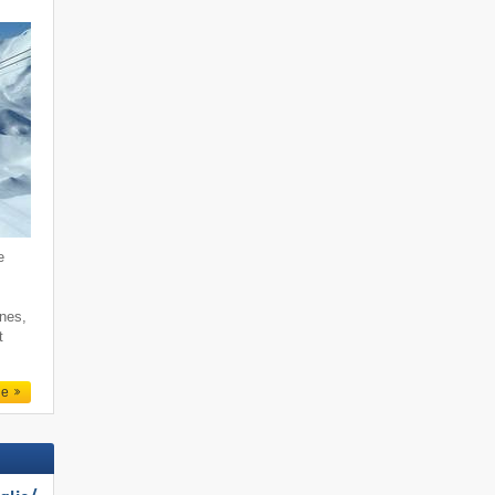
e
rnes,
t
le