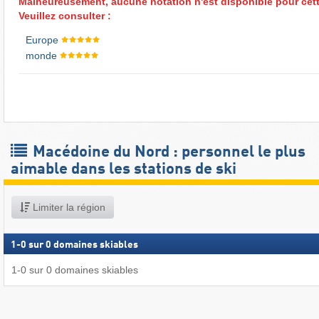
Malheureusement, aucune notation n'est disponible pour cett
Veuillez consulter :
Europe
monde
Macédoine du Nord : personnel le plus
aimable dans les stations de ski
Limiter la région
1
-
0
sur
0
domaines skiables
1
-
0
sur
0
domaines skiables