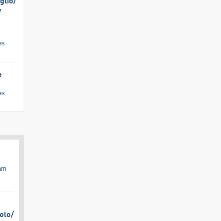
lio/​
​
es
e
es
cam
olo/​