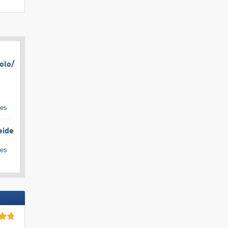
olo/​
ges
eide
ges