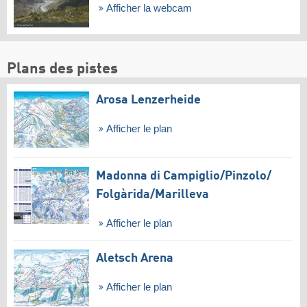
Afficher la webcam
Plans des pistes
Arosa Lenzerheide
Afficher le plan
Madonna di Campiglio/​Pinzolo/​
Folgàrida/​Marilleva
Afficher le plan
Aletsch Arena
Afficher le plan