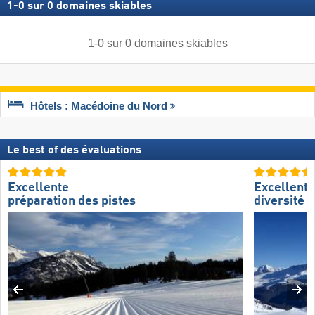
1
-
0
sur
0
domaines skiables
1
-
0
sur
0
domaines skiables
Hôtels : Macédoine du Nord
Le best of des évaluations
Excellente
Excellente
préparation des pistes
diversité d