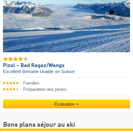
Pizol – Bad Ragaz/​Wangs
Excellent domaine skiable
en Suisse
Familles
Préparation des pistes
Évaluation
Bons plans séjour au ski