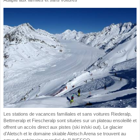
Les stations de vacances familiales et sans voitures Riederalp,
Bettmeralp et Fiescheralp sont situées sur un plateau ensoleillé et
offrent un accès direct aux pistes (ski in/ski out). Le glacier
d’Aletsch et le domaine skiable Aletsch Arena se trouvent au