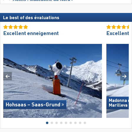
Le best of des évaluations
Excellent enneigement
Excellent
Madonna di 
Hohsaas – Saas-Grund
Marilleva