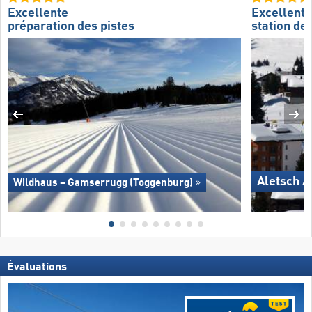
Excellente
Excellente
préparation des pistes
station de 
Aletsch A
Wildhaus – Gamserrugg (Toggenburg)
Évaluations