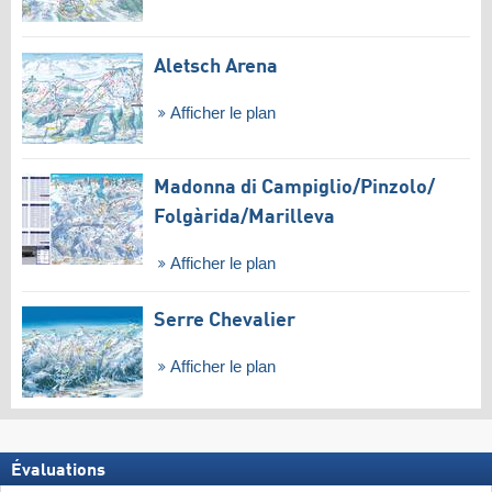
Aletsch Arena
Afficher le plan
Madonna di Campiglio/​Pinzolo/​
Folgàrida/​Marilleva
Afficher le plan
Serre Chevalier
Afficher le plan
Évaluations