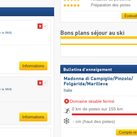
Préparation des pistes
Évalua
Bons plans séjour au ski
e la Möll)
Informations
Bulletins d'enneigement
Madonna di Campiglio/​Pinzolo/​
Folgàrida/​Marilleva
e la Möll)
Italie
Domaine skiable fermé
0 km de pistes sur 155 km
Informations
- cm (haut des pistes)
Compte-r