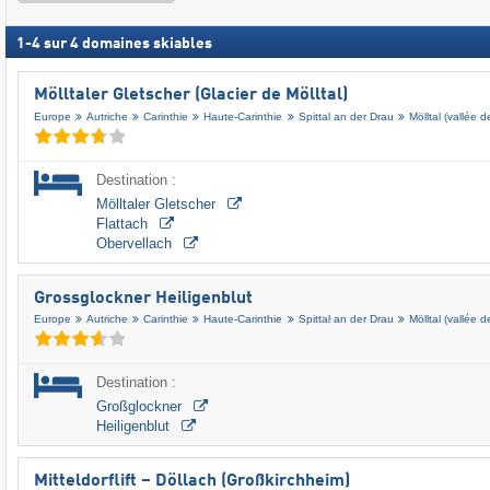
1
-
4
sur
4
domaines skiables
Mölltaler Gletscher (Glacier de Mölltal)
Europe
Autriche
Carinthie
Haute-Carinthie
Spittal an der Drau
Mölltal (vallée d
Destination :
Mölltaler Gletscher
Flattach
Obervellach
Grossglockner Heiligenblut
Europe
Autriche
Carinthie
Haute-Carinthie
Spittal an der Drau
Mölltal (vallée d
Destination :
Großglockner
Heiligenblut
Mitteldorflift – Döllach (Großkirchheim)