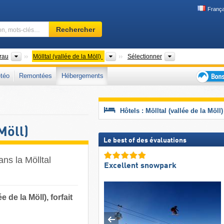
França
Domaine
Rechercher
skiable,
région,
mots-
Districts
Vallées
Région touristiq
Drau
Mölltal (vallée de la Möll)
Sélectionner
clés…
téo
Remontées
Hébergements
Bons
plans
séjour
Hôtels : Mölltal (vallée de la Möll)
au
ski
Möll)
Le best of des évaluations
ans la Mölltal
Excellent snowpark
 de la Möll), forfait