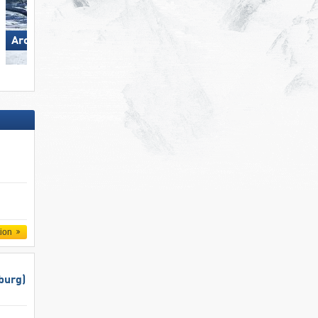
Madonna di Campiglio/​Pinzolo/​
Arosa Lenzerheide
Folgàrida/​Marilleva
tion
burg)