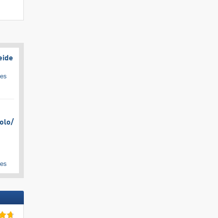
eide
ges
olo/​
ges