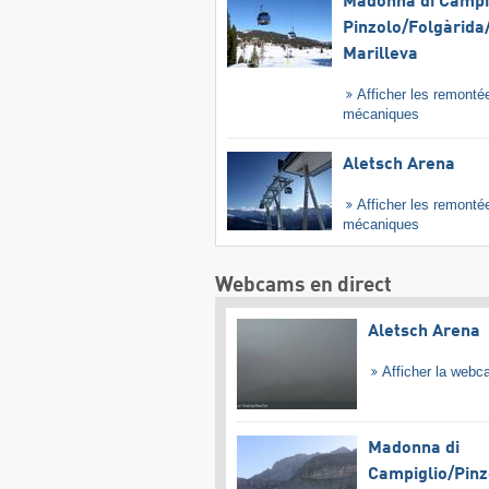
Madonna di Campig
Pinzolo/​Folgàrida/
Marilleva
Afficher les remonté
mécaniques
Aletsch Arena
Afficher les remonté
mécaniques
Webcams en direct
Aletsch Arena
Afficher la web
Madonna di
Campiglio/​Pinz