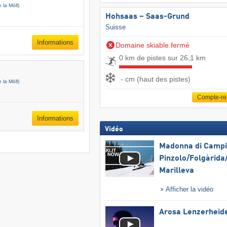
e la Möll)
Hohsaas – Saas-Grund
Suisse
Informations
Domaine skiable fermé
0 km de pistes sur 26,1 km
- cm (haut des pistes)
e la Möll)
Compte-r
Informations
Vidéo
Madonna di Campig
Pinzolo/​Folgàrida/
Marilleva
Afficher la vidéo
Arosa Lenzerheid