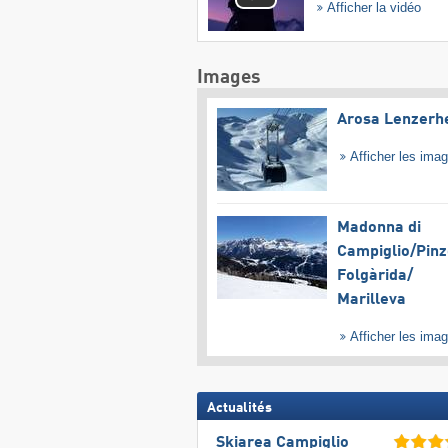
Afficher la vidéo
Images
Arosa Lenzerh
Afficher les ima
Madonna di
Campiglio/​Pinz
Folgàrida/​
Marilleva
Afficher les ima
Actualités
Skiarea Campiglio