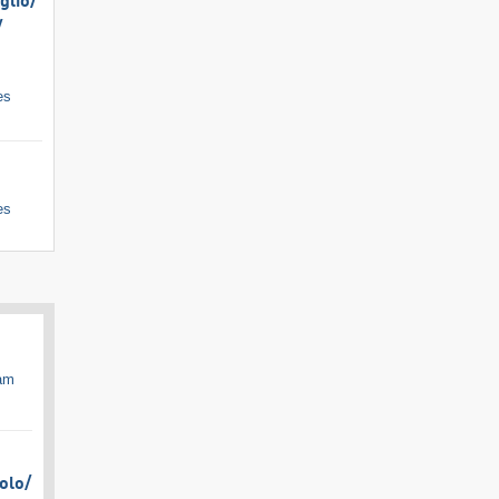
lio/​
​
es
es
cam
olo/​