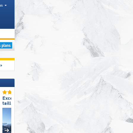
is
ue, Chaînes de montagnes
Excellente
Excellente
taille de domaine skiable
taille de domaine skiable