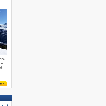
in
dena
 de
di
a
le