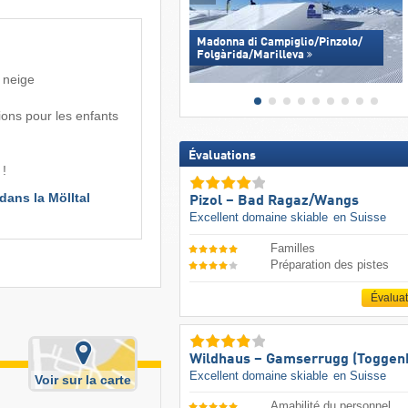
Madonna di Campiglio/​Pinzolo/​
Folgàrida/​Marilleva
e neige
ions pour les enfants
Évaluations
 !
ans la Mölltal 
Pizol – Bad Ragaz/​Wangs
Excellent domaine skiable
en Suisse
Familles
Préparation des pistes
Évalua
Wildhaus – Gamserrugg (Toggen
Excellent domaine skiable
en Suisse
Voir sur la carte
Amabilité du personnel