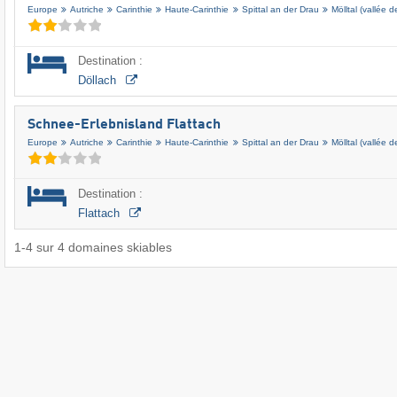
Europe
Autriche
Carinthie
Haute-Carinthie
Spittal an der Drau
Mölltal (vallée d
Destination :
Döllach
Schnee-Erlebnisland Flattach
Europe
Autriche
Carinthie
Haute-Carinthie
Spittal an der Drau
Mölltal (vallée d
Destination :
Flattach
1
-
4
sur
4
domaines skiables