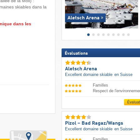
llée de la Möll) :
aines skiables dans la
Aletsch Arena
nique dans les
Évaluations
Aletsch Arena
Excellent domaine skiable
en Suisse
Familles
Respect de l'environneme
Évalua
Pizol – Bad Ragaz/​Wangs
Excellent domaine skiable
en Suisse
Familles