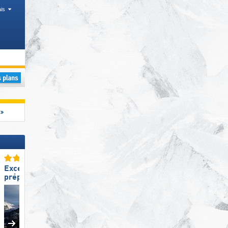
is
ue, Chaînes de montagnes
Excellente
Excellente
préparation des pistes
préparation des pistes