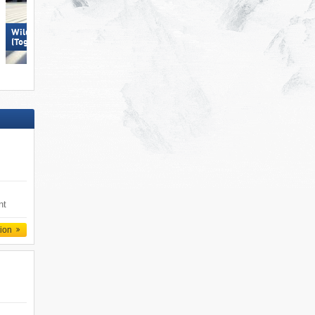
Wildhaus – Gamserrugg
Pizol – Bad Ragaz/​Wang
(Toggenburg)
nt
tion