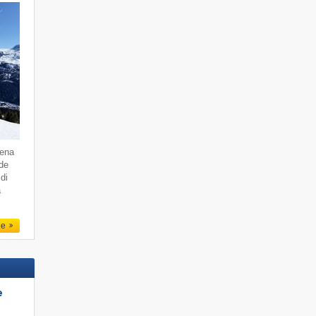
dena
 de
di
a
le
e