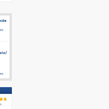
eide
ges
olo/​
ges
in