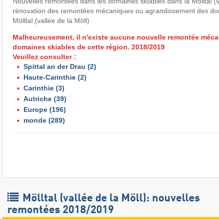
Nouvelles remontées dans les domaines skiables dans la Mölltal (va
rénovation des remontées mécaniques ou agrandissement des dom
Mölltal (vallée de la Möll)
Malheureusement, il n'existe aucune nouvelle remontée méca
domaines skiables de cette région. 2018/2019
Veuillez consulter :
Spittal an der Drau
(2)
Haute-Carinthie
(2)
Carinthie
(3)
Autriche
(39)
Europe
(196)
monde
(289)
Mölltal (vallée de la Möll): nouvelles
remontées 2018/2019