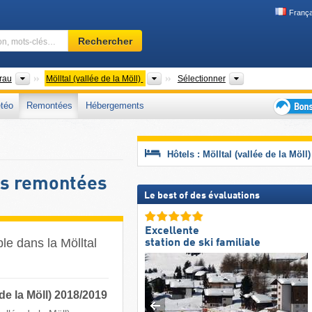
França
Domaine
Rechercher
skiable,
région,
mots-
Districts
Vallées
Région touristiq
Drau
Mölltal (vallée de la Möll)
Sélectionner
clés…
téo
Remontées
Hébergements
Bons
plans
séjour
Hôtels : Mölltal (vallée de la Möll)
au
ski
les remontées
Le best of des évaluations
Excellente
ble dans la Mölltal
station de ski familiale
de la Möll) 2018/2019