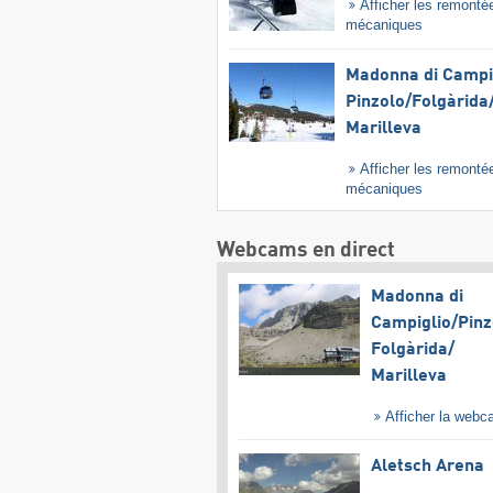
Afficher les remonté
mécaniques
Madonna di Campig
Pinzolo/​Folgàrida/
Marilleva
Afficher les remonté
mécaniques
Webcams en direct
Madonna di
Campiglio/​Pinz
Folgàrida/​
Marilleva
Afficher la web
Aletsch Arena