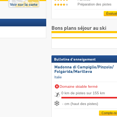
Préparation des pistes
Voir sur la carte
Évalua
Bons plans séjour au ski
Bulletins d'enneigement
Madonna di Campiglio/​Pinzolo/​
Folgàrida/​Marilleva
Italie
Domaine skiable fermé
0 km de pistes sur 155 km
- cm (haut des pistes)
Compte-r