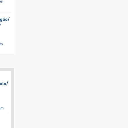
es
lio/​
​
es
olo/​
cam