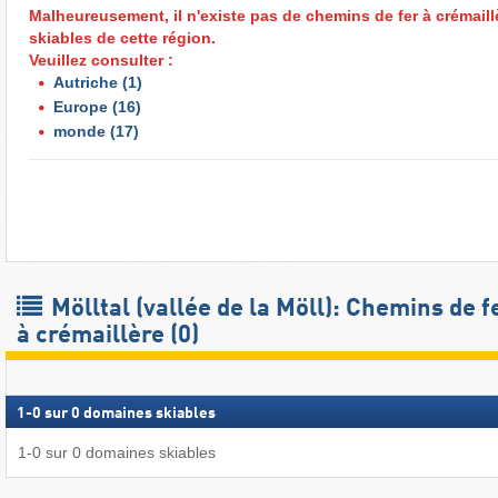
Malheureusement, il n'existe pas de chemins de fer à crémail
skiables de cette région.
Veuillez consulter :
Autriche
(1)
Europe
(16)
monde
(17)
Mölltal (vallée de la Möll): Chemins de f
à crémaillère (0)
1
-
0
sur
0
domaines skiables
1
-
0
sur
0
domaines skiables