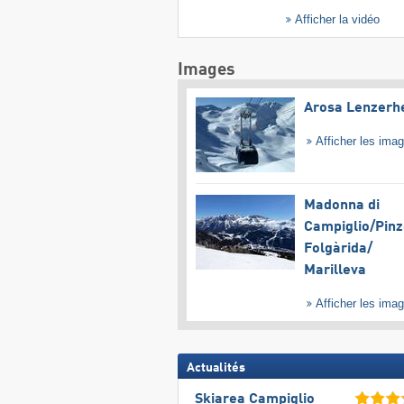
Afficher la vidéo
Images
Arosa Lenzerh
Afficher les ima
Madonna di
Campiglio/​Pinz
Folgàrida/​
Marilleva
Afficher les ima
Actualités
Skiarea Campiglio