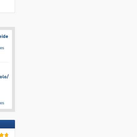
eide
ges
olo/​
ges