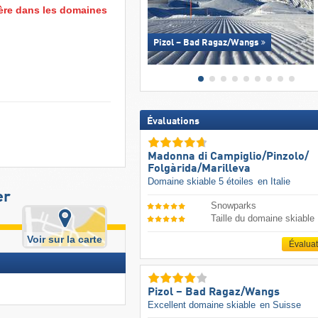
lère dans les domaines
Pizol – Bad Ragaz/​Wangs
Évaluations
Madonna di Campiglio/​Pinzolo/​
Folgàrida/​Marilleva
Domaine skiable 5 étoiles
en Italie
er
Snowparks
Taille du domaine skiable
Voir sur la carte
Évalua
Pizol – Bad Ragaz/​Wangs
Excellent domaine skiable
en Suisse