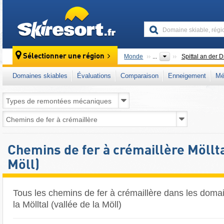
skiresort
Sélectionner une région
Monde
...
Spittal an der 
Domaines skiables
Évaluations
Comparaison
Enneigement
Mé
Chemins de fer à crémaillère Möllta
Möll)
Tous les chemins de fer à crémaillère dans les doma
la Mölltal (vallée de la Möll) ​