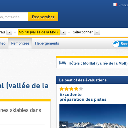
França
Domaine
Rechercher
skiable,
région,
mots-
Districts
Vallées
Région touristiq
Drau
Mölltal (vallée de la Möll)
Sélectionner
clés…
téo
Remontées
Hébergements
Bons
plans
séjour
Hôtels : Mölltal (vallée de la Möll)
au
ski
Le best of des évaluations
l (vallée de la
Excellente
préparation des pistes
ines skiables dans