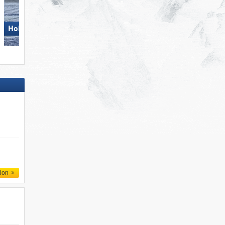
Wildhaus – Gamserrugg
Hohsaas – Saas-Grund
(Toggenburg)
tion