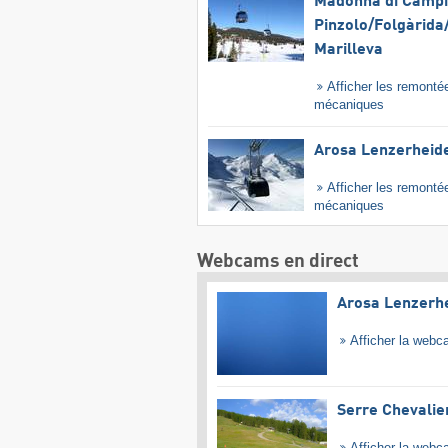
Madonna di Campig
Pinzolo/​Folgàrida/
Marilleva
Afficher les remonté
mécaniques
Arosa Lenzerheid
Afficher les remonté
mécaniques
Webcams en direct
Arosa Lenzerh
Afficher la web
Serre Chevalie
Afficher la web