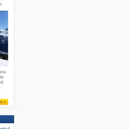
in
dena
 de
di
a
le