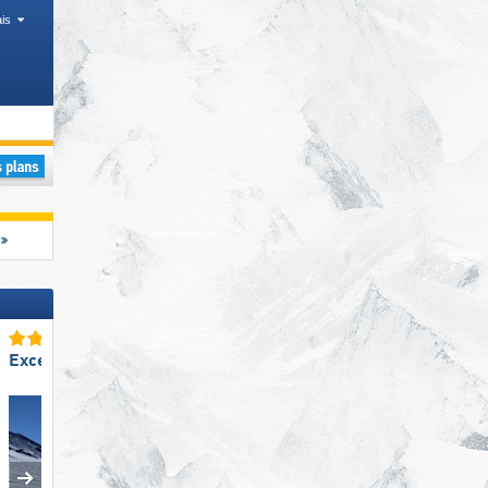
is
ue, Chaînes de montagnes
Excellent enneigement
Excellente
préparation des pistes