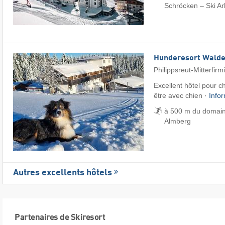
Schröcken – Ski Ar
Hunderesort Wald
Philippsreut-Mitterfirm
Excellent hôtel pour c
être avec chien ·
Info
à 500 m du domaine
Almberg
Autres excellents hôtels
Partenaires de Skiresort