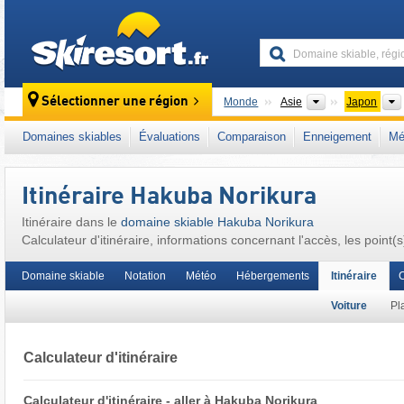
skiresort
Continents
Sélectionner une région
Monde
Asie
Japon
Ce domaine skiable se situe aussi dans :
Ep
Domaines skiables
Évaluations
Comparaison
Enneigement
Mé
Itinéraire Hakuba Norikura
Itinéraire dans le
domaine skiable Hakuba Norikura
Calculateur d'itinéraire, informations concernant l'accès, les point(s
Domaine skiable
Notation
Météo
Hébergements
Itinéraire
C
Voiture
Pl
Calculateur d'itinéraire
Calculateur d'itinéraire - aller à Hakuba Norikura