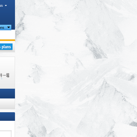
is
ons