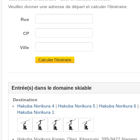
Veuillez donner une adresse de départ et calculer l'itinéraire:
Rue
CP
Ville
Calculer l'itinéraire
Entrée(s) dans le domaine skiable
Destination
Hakuba Norikura 4
|
Hakuba Norikura 5
|
Hakuba Norikura 6
|
Hakuba Norikura 1
Hakuba Norikura Kogen, Otari, Kitaazumi, 399-9422 Nagano,