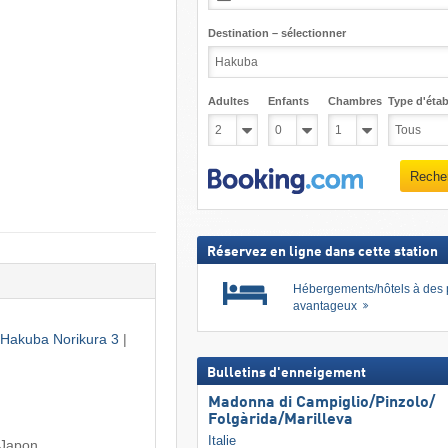
Destination – sélectionner
Adultes
Enfants
Chambres
Type d'étab
Reche
Réservez en ligne dans cette station
Hébergements/hôtels à des 
avantageux
Hakuba Norikura 3
|
Bulletins d'enneigement
Madonna di Campiglio/​Pinzolo/​
Folgàrida/​Marilleva
Italie
 Japon