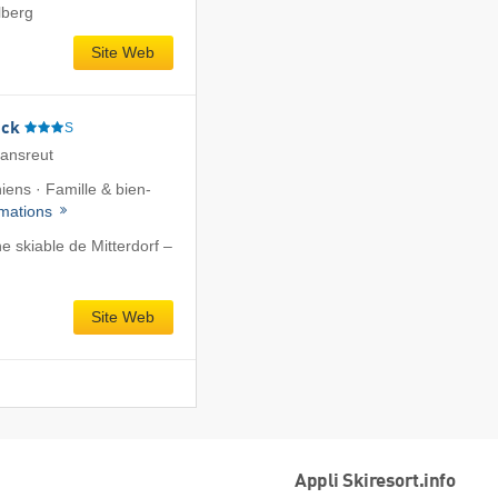
lberg
Site Web
eck
S
iansreut
hiens · Famille & bien-
rmations
 skiable de Mitterdorf –
Site Web
Appli Skiresort.info