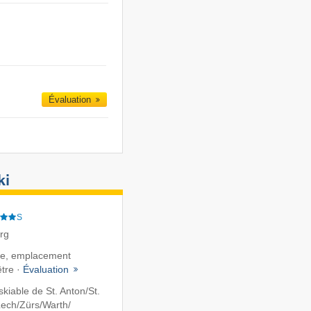
Évaluation
ki
S
erg
ste, emplacement
être ·
Évaluation
iable de St. Anton/​St.
ech/​Zürs/​Warth/​