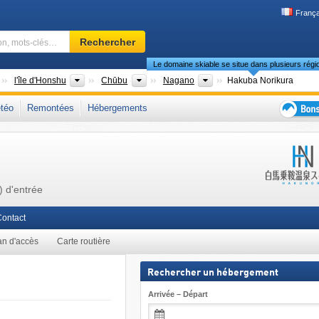
França
Domaine
Rechercher
skiable,
Le domaine skiable se situe dans plusieurs régi
région,
mots-
Pays
Îles
Régions
Préfectures
l'île d'Honshu
Chūbu
Nagano
Hakuba Norikura
clés…
ic Pass
,
Monts Kiso
,
Alpes japonaises
,
Asie orientale
téo
Remontées
Hébergements
Bons
plans
séjour
au
ski
) d'entrée
ontact
an d'accès
Carte routière
Rechercher un hébergement
Arrivée – Départ