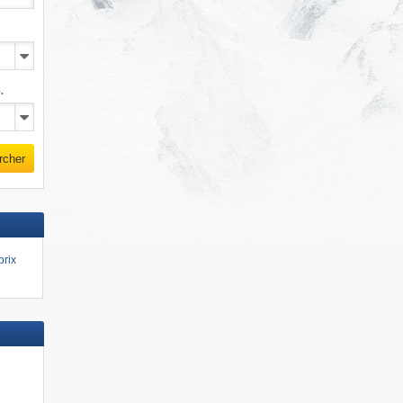
.
rcher
prix