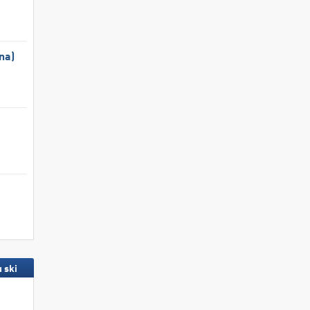
na)
 ski