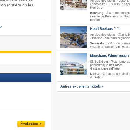
Au pied des pistes · Luxe &
convivialité · 1 800 m² d’es
ion routière ou les
bien-être
Berwang
·
à 0 m du domain
skiable de Berwang/​Bichlbac
Rinnen
Hotel Seelaus ****
Au pied des pistes · Oasis b
· Piscine · Saveurs régional
Seiseralm
·
à 0 m du domai
skiable de Seiser Alm (Alpe d
Mooshaus Winterresort 
Ski in/Ski out · Plus haute pi
panoramique des Alpes ·
Gastronomie raffinée
Kühtai
·
à 0 m du domaine s
de Kühtai
Autres excellents hôtels
Évaluation