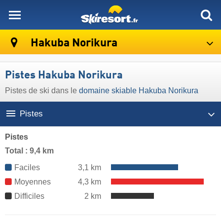
skiresort
Hakuba Norikura
Pistes Hakuba Norikura
Pistes de ski dans le
domaine skiable Hakuba Norikura
Pistes
Pistes
Total : 9,4 km
Faciles
3,1 km
Moyennes
4,3 km
Difficiles
2 km