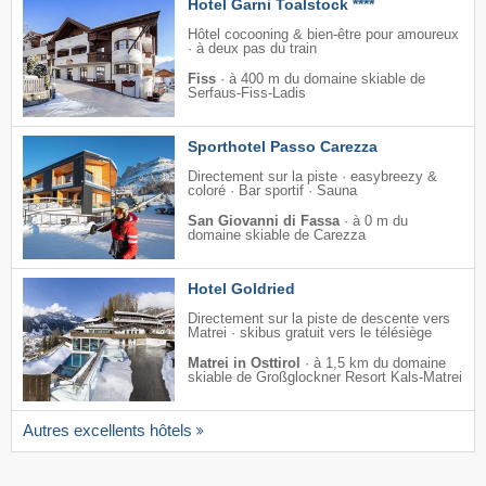
Hotel Garni Toalstock ****
Hôtel cocooning & bien-être pour amoureux
· à deux pas du train
Fiss
·
à 400 m du domaine skiable de
Serfaus-Fiss-Ladis
Sporthotel Passo Carezza
Directement sur la piste · easybreezy &
coloré · Bar sportif · Sauna
San Giovanni di Fassa
·
à 0 m du
domaine skiable de Carezza
Hotel Goldried
Directement sur la piste de descente vers
Matrei · skibus gratuit vers le télésiège
Matrei in Osttirol
·
à 1,5 km du domaine
skiable de Großglockner Resort Kals-Matrei
Autres excellents hôtels