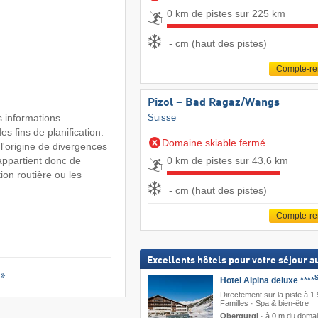
0 km de pistes sur 225 km
- cm (haut des pistes)
Compte-r
Pizol – Bad Ragaz/​Wangs
s informations
Suisse
s fins de planification.
Domaine skiable fermé
 l'origine de divergences
0 km de pistes sur 43,6 km
 appartient donc de
ion routière ou les
- cm (haut des pistes)
Compte-r
Excellents hôtels pour votre séjour au
Hotel Alpina deluxe ****
Directement sur la piste à 1
Familles · Spa & bien-être
Obergurgl
·
à 0 m du doma