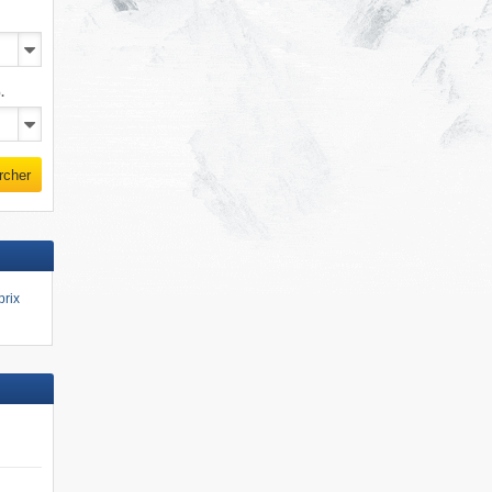
.
rcher
prix