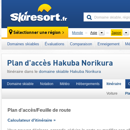
skiresort
Continents
Sélectionner une région
Monde
Asie
Japon
Ce domaine skiable se situe aussi dans :
Ep
Domaines skiables
Évaluations
Comparaison
Enneigement
Mé
Plan d'accès Hakuba Norikura
Itinéraire dans le
domaine skiable Hakuba Norikura
Domaine skiable
Notation
Météo
Hébergements
Itinéraire
C
Voiture
Pl
Plan d'accès/Feuille de route
Calculateur d'itinéraire »