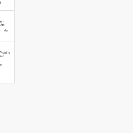
l-
e ·
ôtel
km du
 Piscine
mme
ne