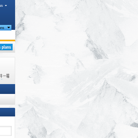
is
ons