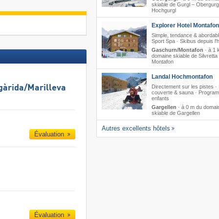
skiable de Gurgl – Obergurg
Hochgurgl
Explorer Hotel Montafon
Simple, tendance & abordabl
Sport Spa · Skibus depuis l'h
Gaschurn/Montafon
·
à 1 
domaine skiable de Silvretta
Montafon
Landal Hochmontafon
Directement sur les pistes ·
gàrida/​Marilleva
couverte & sauna · Progra
enfants
Gargellen
·
à 0 m du domai
skiable de Gargellen
Autres excellents hôtels
Évaluation
Évaluation