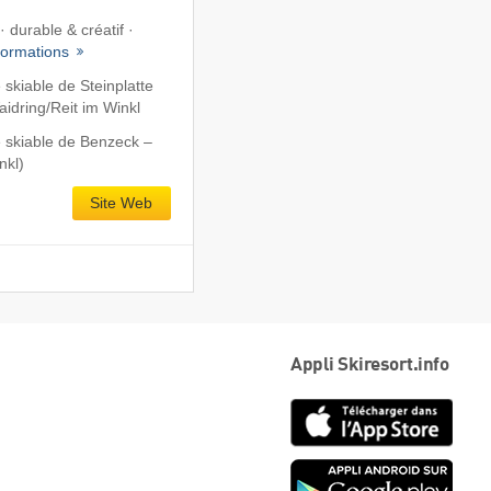
 durable & créatif ·
formations
skiable de Steinplatte
dring/​Reit im Winkl
 skiable de Benzeck –
nkl)
Site Web
Appli Skiresort.info
App
Store
Goog