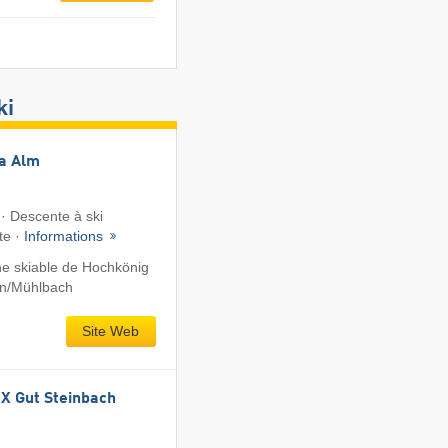
ki
ia Alm
· Descente à ski
te ·
Informations
e skiable de Hochkönig
en/​Mühlbach
Site Web
 Gut Steinbach