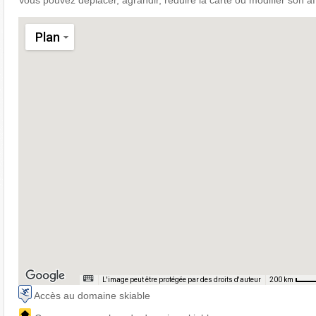
Vous pouvez déplacer, agrandir, réduire la carte ou modifier son af
Plan
L'image peut être protégée par des droits d'auteur
200 km
Accès au domaine skiable