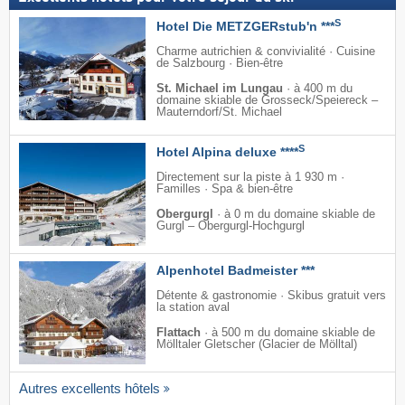
S
Hotel Die METZGERstub'n ***
Charme autrichien & convivialité · Cuisine
de Salzbourg · Bien-être
St. Michael im Lungau
·
à 400 m du
domaine skiable de Grosseck/​Speiereck –
Mauterndorf/​St. Michael
S
Hotel Alpina deluxe ****
Directement sur la piste à 1 930 m ·
Familles · Spa & bien-être
Obergurgl
·
à 0 m du domaine skiable de
Gurgl – Obergurgl-Hochgurgl
Alpenhotel Badmeister ***
Détente & gastronomie · Skibus gratuit vers
la station aval
Flattach
·
à 500 m du domaine skiable de
Mölltaler Gletscher (Glacier de Mölltal)
Autres excellents hôtels