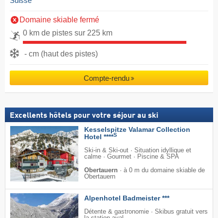
Suisse
Domaine skiable fermé
0 km de pistes sur 225 km
- cm (haut des pistes)
Compte-rendu
Excellents hôtels pour votre séjour au ski
Kesselspitze Valamar Collection
S
Hotel ****
Ski-in & Ski-out · Situation idyllique et
calme · Gourmet · Piscine & SPA
Obertauern
·
à 0 m du domaine skiable de
Obertauern
Alpenhotel Badmeister ***
Détente & gastronomie · Skibus gratuit vers