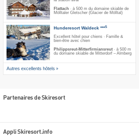
la station aval
Flattach
·
à 500 m du domaine skiable de
Mölltaler Gletscher (Glacier de Mölltal)
S
Hunderesort Waldeck ***
Excellent hôtel pour chiens · Famille &
bien-être avec chien
Philippsreut-Mitterfirmiansreut
·
à 500 m
du domaine skiable de Mitterdorf – Almberg
Autres excellents hôtels
Partenaires de Skiresort
Appli Skiresort.info