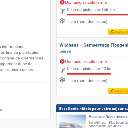
Domaine skiable fermé
0 km de pistes sur 155 km
- cm (haut des pistes)
Compte-r
Wildhaus – Gamserrugg (Toggen
s informations
Suisse
s fins de planification.
 l'origine de divergences
Domaine skiable fermé
 appartient donc de
0 km de pistes sur 23 km
ion routière ou les
- cm (haut des pistes)
Compte-r
Excellents hôtels pour votre séjour au
Mooshaus Winterresort 
Ski in/Ski out · Plus haute pi
panoramique des Alpes ·