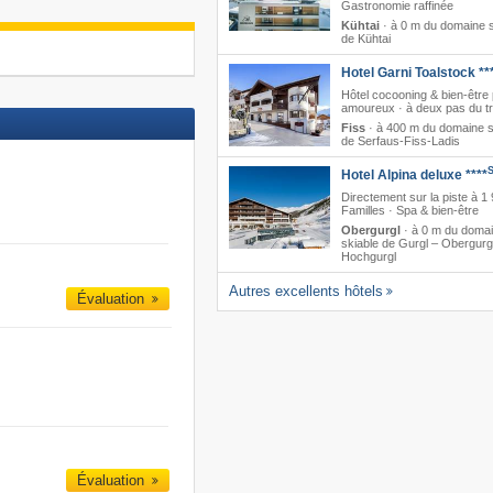
Gastronomie raffinée
Kühtai
·
à 0 m du domaine s
de Kühtai
Hotel Garni Toalstock **
Hôtel cocooning & bien-être
amoureux · à deux pas du tr
Fiss
·
à 400 m du domaine s
de Serfaus-Fiss-Ladis
Hotel Alpina deluxe ****
Directement sur la piste à 1
Familles · Spa & bien-être
Obergurgl
·
à 0 m du doma
skiable de Gurgl – Obergurg
Hochgurgl
Autres excellents hôtels
Évaluation
Évaluation