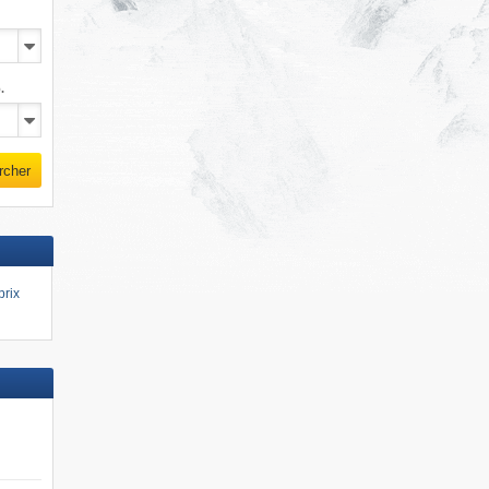
.
rcher
prix