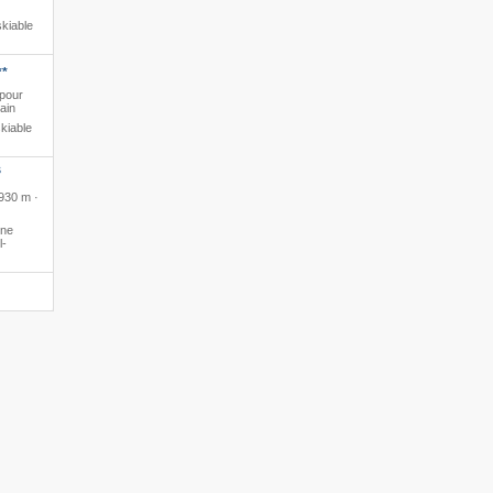
kiable
**
 pour
ain
kiable
S
 930 m ·
ine
l-