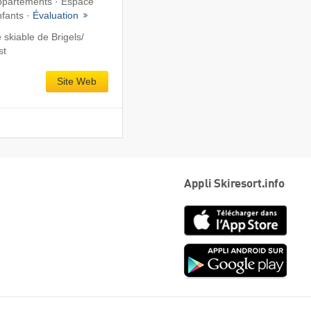
Appartements · Espace
nfants ·
Évaluation
kiable de Brigels/​
st
Site Web
Appli Skiresort.info
App
Store
Goog
play