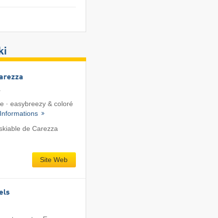
ki
Carezza
a
te · easybreezy & coloré
Informations
skiable de Carezza
Site Web
els