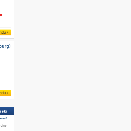
endu
burg)
endu
 ski
S
****
scine