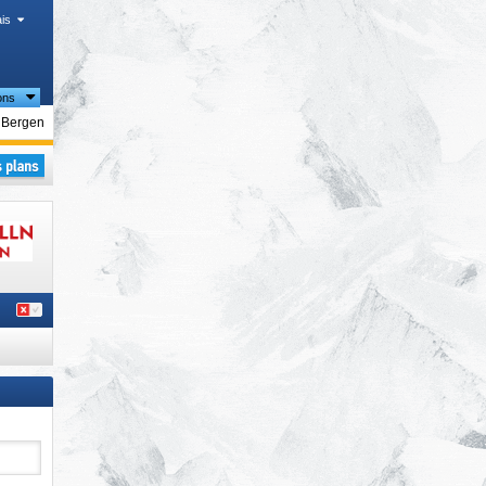
is
ons
stiques
– Bergen