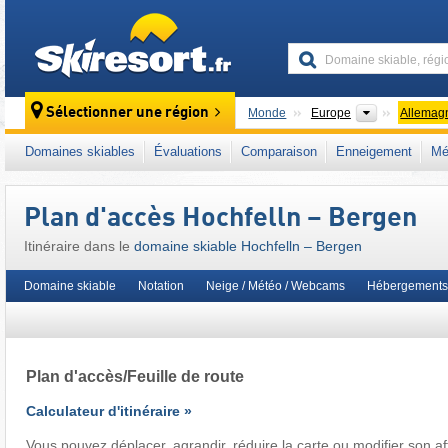
skiresort
Continents
Sélectionner une région
Monde
Europe
Allemag
Ce domaine skiable se situe aussi dans :
Tr
Domaines skiables
Évaluations
Comparaison
Enneigement
Mé
Union européenne
Plan d'accès Hochfelln – Bergen
Itinéraire dans le
domaine skiable Hochfelln – Bergen
Domaine skiable
Notation
Neige / Météo / Webcams
Hébergements
Plan d'accès/Feuille de route
Calculateur d'itinéraire »
Vous pouvez déplacer, agrandir, réduire la carte ou modifier son af