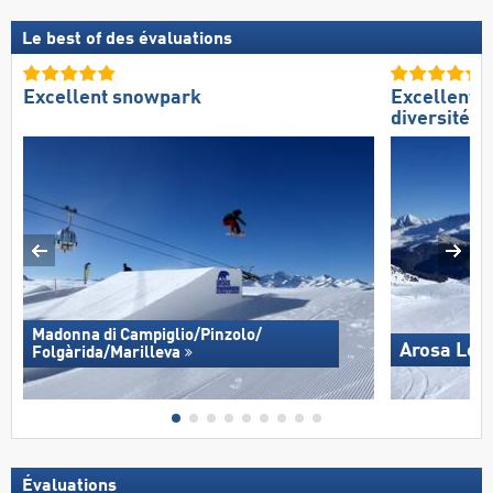
Le best of des évaluations
Excellent snowpark
Excellente
diversité d
Madonna di Campiglio/​Pinzolo/​
Arosa Len
Folgàrida/​Marilleva
Évaluations