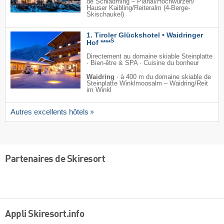
de Schladming – Planai/​Hochwurzen/​
Hauser Kaibling/​Reiteralm (4-Berge-
Skischaukel)
1. Tiroler Glückshotel • Waidringer
S
Hof ****
Directement au domaine skiable Steinplatte
· Bien-être & SPA · Cuisine du bonheur
Waidring
·
à 400 m du domaine skiable de
Steinplatte Winklmoosalm – Waidring/​Reit
im Winkl
Autres excellents hôtels
Partenaires de Skiresort
Appli Skiresort.info