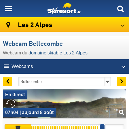
skiresort
Les 2 Alpes
Webcam Bellecombe
Webcam du
domaine skiable Les 2 Alpes
Webcams
En direct
07h04 | aujourd 8 août
Archive