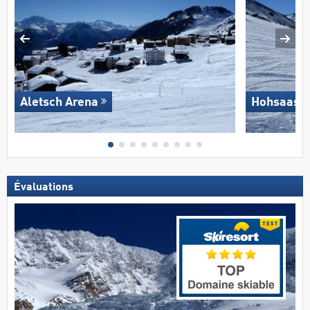
Aletsch Arena
Hohsaas –
Évaluations