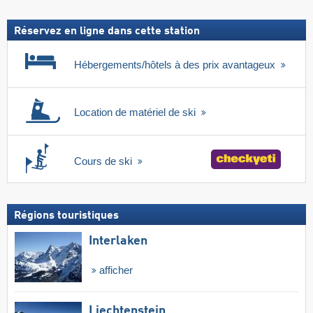
forfait
inclus
Réservez en ligne dans cette station
Hébergements/hôtels à des prix avantageux
Location de matériel de ski
Cours de ski
Régions touristiques
Interlaken
afficher
Liechtenstein