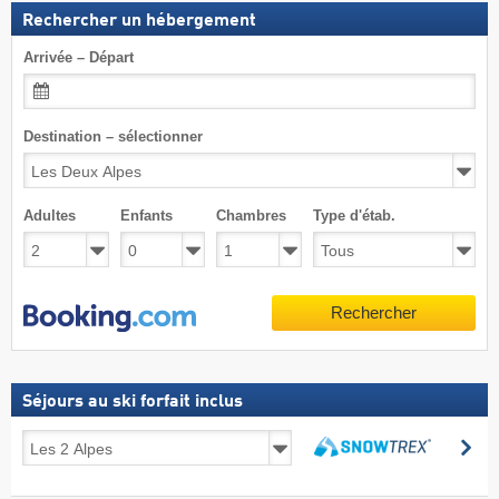
Rechercher un hébergement
Arrivée – Départ
Destination – sélectionner
Adultes
Enfants
Chambres
Type d'étab.
Rechercher
Séjours au ski forfait inclus
Séjours
Re
au
Rechercher
ski