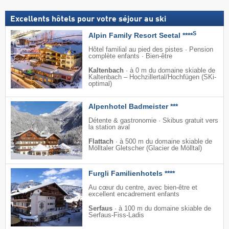
Excellents hôtels pour votre séjour au ski
S
Alpin Family Resort Seetal ****
Hôtel familial au pied des pistes · Pension
complète enfants · Bien-être
Kaltenbach
·
à 0 m du domaine skiable de
Kaltenbach – Hochzillertal/​Hochfügen (SKi-
optimal)
Alpenhotel Badmeister ***
Détente & gastronomie · Skibus gratuit vers
la station aval
Flattach
·
à 500 m du domaine skiable de
Mölltaler Gletscher (Glacier de Mölltal)
Furgli Familienhotels ****
Au cœur du centre, avec bien-être et
excellent encadrement enfants
Serfaus
·
à 100 m du domaine skiable de
Serfaus-Fiss-Ladis