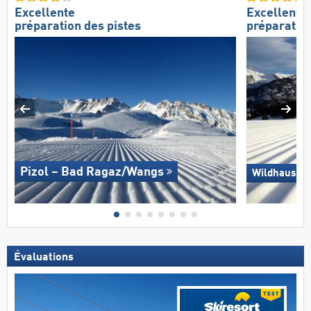
Excellente
Excellente
préparation des pistes
préparation
Pizol – Bad Ragaz/​Wangs
Wildhaus – 
Évaluations