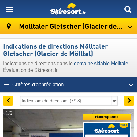
skiresort
Mölltaler Gletscher (Glacier de Mölltal)
Indications de directions Mölltaler
Gletscher (Glacier de Mölltal)
Indications de directions dans le
domaine skiable Mölltaler Gletscher (Glacier de Mölltal)
Évaluation de Skiresort.fr
Critères d'appréciation
1/6
récompense