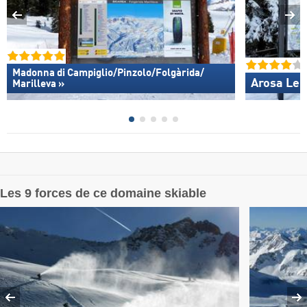
Madonna di Campiglio/​Pinzolo/​Folgàrida/​
Arosa Len
Marilleva »
Les 9 forces de ce domaine skiable