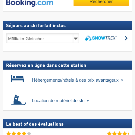
Rechercher
Séjours au ski forfait inclus
Séjours
Re
au
Rechercher
ski
forfait
inclus
Réservez en ligne dans cette station
Hébergements/hôtels à des prix avantageux
Location de matériel de ski
Le best of des évaluations