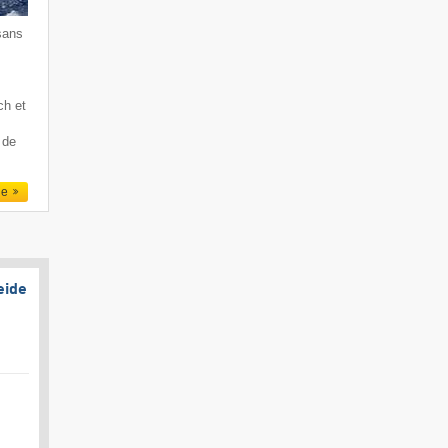
sans
ch et
 de
le
eide