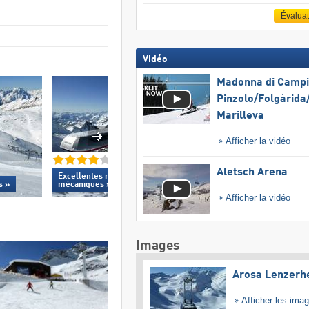
Évalua
Vidéo
Madonna di Campig
Pinzolo/​Folgàrida/
Marilleva
Afficher la vidéo
Aletsch Arena
Excellentes
remontées
s »
mécaniques »
Excellente
préparati
Afficher la vidéo
Images
Arosa Lenzerh
Afficher les ima