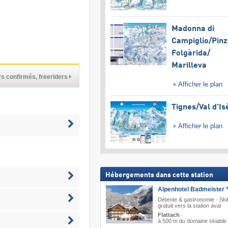
Madonna di
Campiglio/​Pinz
Folgàrida/​
Marilleva
s confirmés, freeriders
Afficher le plan
Tignes/​Val d'Is
Afficher le plan
Hébergements dans cette station
Alpenhotel Badmeister *
Détente & gastronomie · Sk
gratuit vers la station aval
Flattach
·
à 500 m du domaine skiable