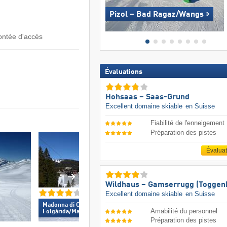
Pizol – Bad Ragaz/​Wangs
ontée d'accès
Évaluations
Hohsaas – Saas-Grund
Excellent domaine skiable
en Suisse
Fiabilité de l'enneigement
Préparation des pistes
Évalua
Wildhaus – Gamserrugg (Toggen
Excellent domaine skiable
en Suisse
Wildhaus – Gamser
Madonna di Campiglio/​Pinzolo/​
Amabilité du personnel
(Toggenburg) »
Folgàrida/​Marilleva »
Préparation des pistes