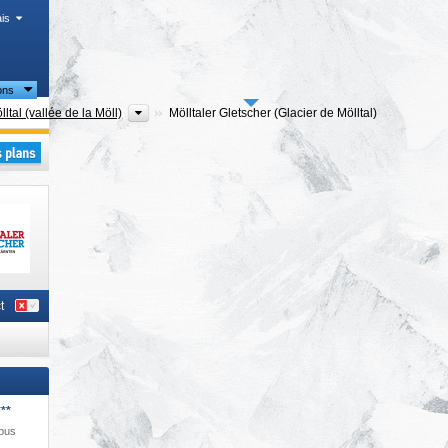
is
ons
cts
Vallées
lltal (vallée de la Möll)
Mölltaler Gletscher (Glacier de Mölltal)
d
,
rale
,
t
**
ibus