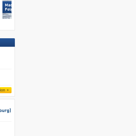
Madonna di Campiglio/​Pinzolo/​
Wildhaus – Gamserrugg
Folgàrida/​Marilleva
(Toggenburg)
tion
burg)
rugg
Hohsaas – Saas-Grund »