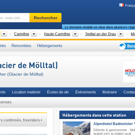
França
Domaine
Rechercher
skiable,
Le domaine skiable se situe dans plusieurs régi
région,
mots-
Pays
États fédérés (Bundesländer)
Grandes régions
Distri
Carinthie
Haute-Carinthie
Spittal an der Drau
Mö
clés…
ssif du Goldberg
,
Hohe Tauern
,
Nationalpark-Region Hohe Tauern
,
SuperSkiCar
téo
Remontées
Hébergements
ales
,
Alpes autrichiennes
,
Alpes orientales
,
Alpes
,
Europe de l'Ouest
,
Europe cent
Bons
plans
cier de Mölltal)
séjour
au
her (Glacier de Mölltal)
ski
nts
Location matériel
Écoles de ski
Événements
Itinéraire
Contac
penses
Hébergements dans cette station
s confirmés, freeriders
Alpenhotel Badmeister *
Détente & gastronomie · Sk
gratuit vers la station aval