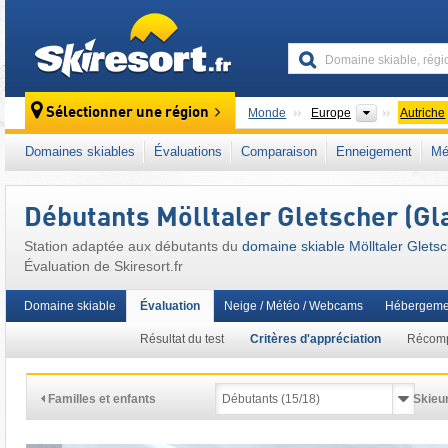
skiresort
Continents
Sélectionner une région
Monde
Europe
Autriche
Ce domaine skiable se situe aussi dans :
Ma
Domaines skiables
Évaluations
Comparaison
Enneigement
Mé
Autriche méridionale
,
Alpes orientales centr
Union européenne
Débutants Mölltaler Gletscher (Gla
Station adaptée aux débutants du
domaine skiable Mölltaler Gletsc
Évaluation de Skiresort.fr
Domaine skiable
Évaluation
Neige / Météo / Webcams
Hébergeme
Résultat du test
Critères d'appréciation
Récom
Familles et enfants
Skieur