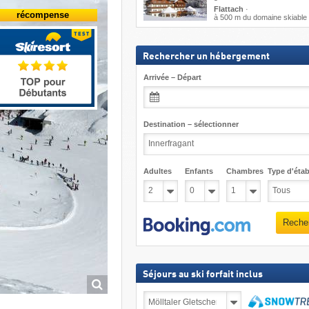
Flattach
·
récompense
à 500 m du domaine skiable
Rechercher un hébergement
Arrivée – Départ
Destination – sélectionner
Adultes
Enfants
Chambres
Type d'étab
Reche
Séjours au ski forfait inclus
Séjours
au