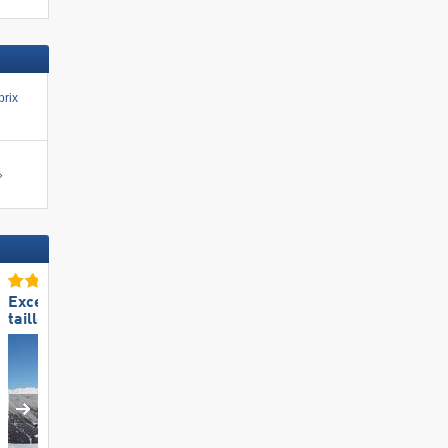
cher
prix
Excellente
Excellente
taille de domaine skiable
préparation des pistes