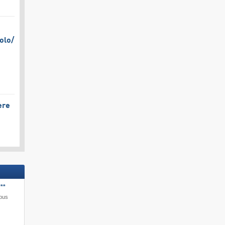
olo/​
ère
**
ibus