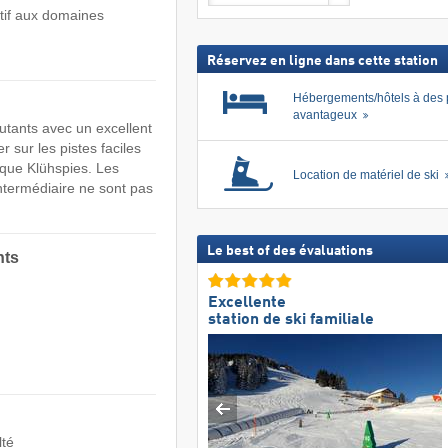
ski
Recher
atif aux domaines
forfait
inclus
Réservez en ligne dans cette station
Hébergements/hôtels à des 
avantageux
butants avec un excellent
sur les pistes faciles
ique Klühspies. Les
Location de matériel de ski
intermédiaire ne sont pas
Le best of des évaluations
nts
)
Excellente
station de ski familiale
lté