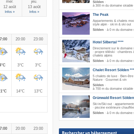
mer.
jeu.
Sölden
·
à 300 m du domaine skiable
12 août
13 août
Infos »
Infos »
The Peak
Appartements & chalets mod
style alpin · ski in & ski out
Sölden
·
à 0 m du domaine 
7:00
20:00
23:00
Hotel Silbertal ****
Directement sur le domaine 
· propre téléski · chambres 
chalets alpins
Sölden
·
à 0 m du domaine 
4°C
3°C
3°C
Chalet Resort Sölden **
5 chalets de luxe · Bien-être 
Nature · Gourmet & vin
Sölden
·
à 700 m du domaine skiable
21°C
14°C
13°C
Grünwald Resort Sölden
Ski-in/Ski-out · appartement
· piscine extérieure chauffée
Sölden
·
à 0 m du domaine 
7:00
20:00
23:00
Rechercher un hébergement