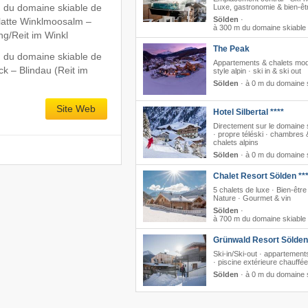
 du domaine skiable de
Luxe, gastronomie & bien-êt
Sölden
·
latte Winklmoosalm –
à 300 m du domaine skiable
ng/​Reit im Winkl
The Peak
 du domaine skiable de
Appartements & chalets mod
k – Blindau (Reit im
style alpin · ski in & ski out
Sölden
·
à 0 m du domaine 
Site Web
Hotel Silbertal ****
Directement sur le domaine 
· propre téléski · chambres 
chalets alpins
Sölden
·
à 0 m du domaine 
Chalet Resort Sölden **
5 chalets de luxe · Bien-être 
Nature · Gourmet & vin
Sölden
·
à 700 m du domaine skiable
Grünwald Resort Sölden
Ski-in/Ski-out · appartement
· piscine extérieure chauffée
Sölden
·
à 0 m du domaine 