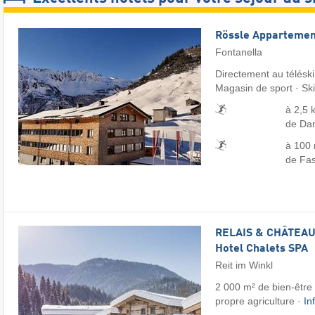
Rössle Appartemen
Fontanella
Directement au télésk
Magasin de sport · Sk
à 2,5 
de Da
à 100 
de Fas
RELAIS & CHÂTEAUX
Hotel Chalets SPA
Reit im Winkl
2 000 m² de bien-être ·
propre agriculture ·
In