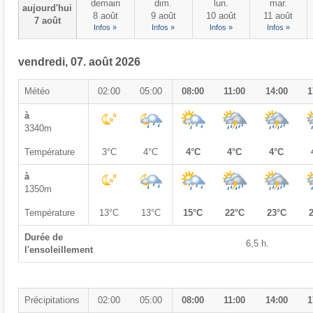
demain
dim.
lun.
mar.
aujourd'hui
8 août
9 août
10 août
11 août
7 août
Infos »
Infos »
Infos »
Infos »
vendredi, 07. août 2026
Météo
02:00
05:00
08:00
11:00
14:00
1
à
3340m
Température
3°C
4°C
4°C
4°C
4°C
à
1350m
Température
13°C
13°C
15°C
22°C
23°C
Durée de
6,5 h.
l'ensoleillement
Précipitations
02:00
05:00
08:00
11:00
14:00
1