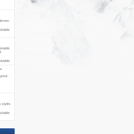
ernes ·
skiable
skiable
&
skiable
**
privé ·
s stylés
skiable