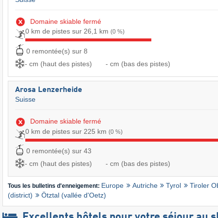
Domaine skiable fermé
0 km de pistes sur 26,1 km
(0 %)
0 remontée(s) sur 8
- cm (haut des pistes)
- cm (bas des pistes)
Arosa Lenzerheide
Suisse
Domaine skiable fermé
0 km de pistes sur 225 km
(0 %)
0 remontée(s) sur 43
- cm (haut des pistes)
- cm (bas des pistes)
Europe
Autriche
Tyrol
Tiroler O
Tous les bulletins d'enneigement:
(district)
Ötztal (vallée d'Oetz)
Excellents hôtels pour votre séjour au s