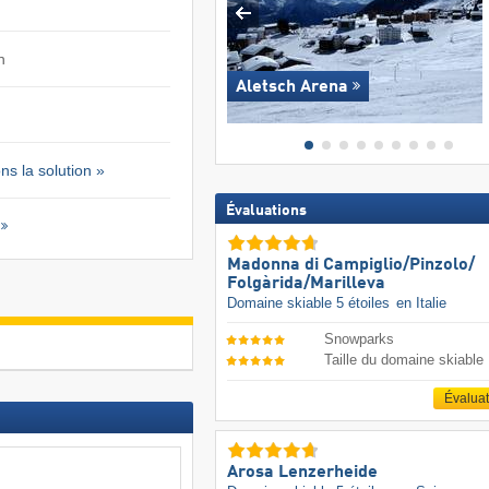
n
Aletsch Arena
s la solution »
Évaluations
Madonna di Campiglio/​Pinzolo/​
Folgàrida/​Marilleva
Domaine skiable 5 étoiles
en Italie
Snowparks
Taille du domaine skiable
Évalua
Arosa Lenzerheide