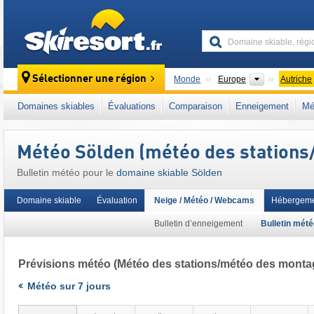
skiresort
Continents
Sélectionner une région
Monde
Europe
Autriche
Ce domaine skiable se situe aussi dans :
5 G
Domaines skiables
Évaluations
Comparaison
Enneigement
Mé
Alpes orientales centrales
,
Autriche occiden
Union européenne
Météo Sölden (météo des station
Bulletin météo pour le
domaine skiable Sölden
Domaine skiable
Évaluation
Neige / Météo / Webcams
Hébergeme
Bulletin d’enneigement
Bulletin mét
Prévisions météo
(Météo des stations/météo des monta
Météo sur 7 jours