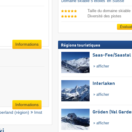
Domaine skiable 5 étoiles
en Suisse
Taille du domaine skiable
Diversité des pistes
Évalua
Informations
Régions touristiques
Saas-Fee/​Saastal
afficher
Interlaken
afficher
Informations
Gröden (Val Garde
berland (région)
Imst
afficher
ki