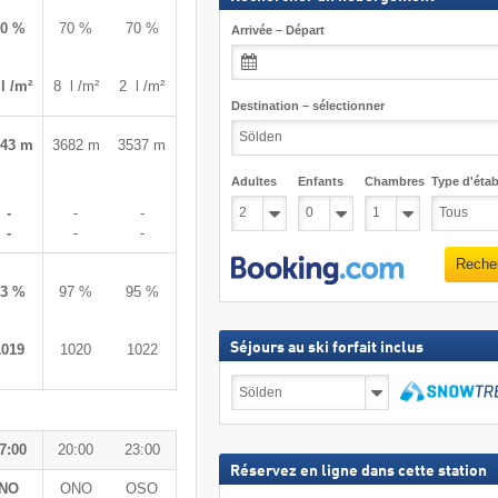
60 %
70 %
70 %
Arrivée – Départ
l /m²
8 l /m²
2 l /m²
Destination – sélectionner
743 m
3682 m
3537 m
Adultes
Enfants
Chambres
Type d'étab
-
-
-
-
-
-
Reche
63 %
97 %
95 %
Séjours au ski forfait inclus
1019
1020
1022
Séjours
au
ski
Recher
forfait
7:00
20:00
23:00
inclus
Réservez en ligne dans cette station
NO
ONO
OSO