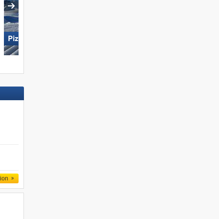
Pizol – Bad Ragaz/​Wangs
Arosa Lenzerheide
tion