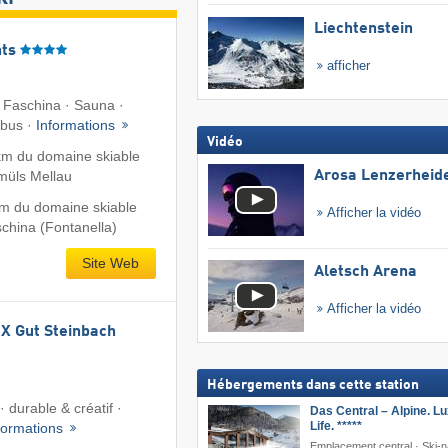
Liechtenstein
ts
afficher
i Faschina · Sauna ·
ibus ·
Informations
Vidéo
km du domaine skiable
Arosa Lenzerheid
müls Mellau
m du domaine skiable
Afficher la vidéo
china (Fontanella)
Site Web
Aletsch Arena
Afficher la vidéo
 Gut Steinbach
Hébergements dans cette station
 durable & créatif ·
Das Central – Alpine. Lu
Life. *****
formations
Emplacement central · Ski-n