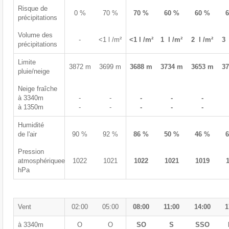
Risque de
0 %
70 %
70 %
60 %
60 %
précipitations
Volume des
-
<1 l /m²
<1 l /m²
1 l /m²
2 l /m²
3 
précipitations
Limite
3872 m
3699 m
3688 m
3734 m
3653 m
3
pluie/neige
Neige fraîche
à 3340m
-
-
-
-
-
à 1350m
-
-
-
-
-
Humidité
de l'air
90 %
92 %
86 %
50 %
46 %
Pression
atmosphériquee
1022
1021
1022
1021
1019
hPa
Vent
02:00
05:00
08:00
11:00
14:00
1
à 3340m
O
O
SO
S
SSO