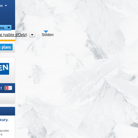
is
ons
s
Régions touristiques
al (vallée d'Oetz)
Sölden
rale
,
t
xury.
avette ·
re