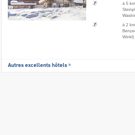
à 5 km
Steinp
Waidri
à 2 km
Benzec
Winkl)
Autres excellents hôtels