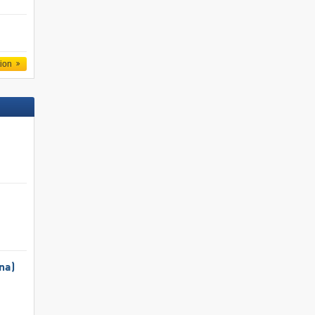
tion
na)