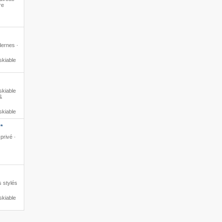
re
ernes ·
skiable
skiable
&
skiable
**
privé ·
s stylés
skiable