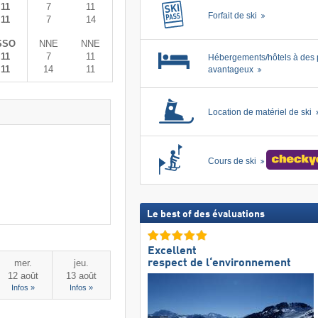
11
7
11
Forfait de ski
11
7
14
SSO
NNE
NNE
11
7
11
Hébergements/hôtels à des 
11
14
11
avantageux
Location de matériel de ski
Cours de ski
Le best of des évaluations
Excellent
respect de l‘environnement
mer.
jeu.
12 août
13 août
Infos »
Infos »