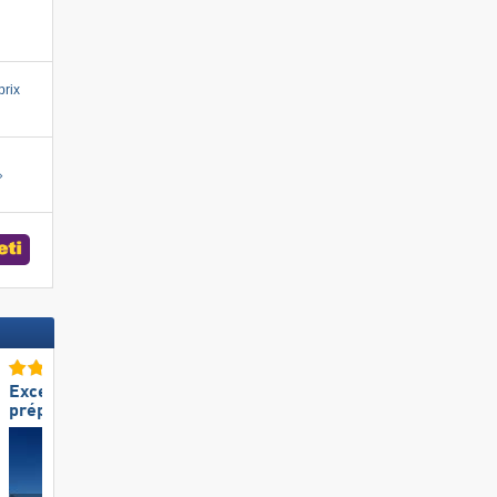
prix
Excellente
Excellente
préparation des pistes
taille de domaine skiable