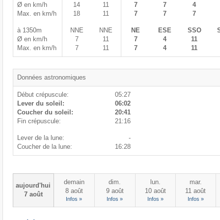
Ø en km/h
14
11
7
7
4
Max. en km/h
18
11
7
7
7
à 1350m
NNE
NNE
NE
ESE
SSO
Ø en km/h
7
11
7
4
11
Max. en km/h
7
11
7
4
11
Données astronomiques
Début crépuscule:
05:27
Lever du soleil:
06:02
Coucher du soleil:
20:41
Fin crépuscule:
21:16
Lever de la lune:
-
Coucher de la lune:
16:28
demain
dim.
lun.
mar.
aujourd'hui
8 août
9 août
10 août
11 août
7 août
Infos »
Infos »
Infos »
Infos »