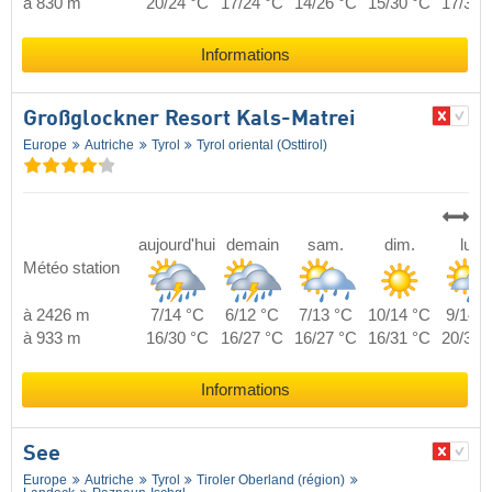
à 830 m
20/24 °C
17/24 °C
14/26 °C
15/30 °C
17/30 
Informations
Großglockner Resort Kals-Matrei
Europe
Autriche
Tyrol
Tyrol oriental (Osttirol)
aujourd'hui
demain
sam.
dim.
lun.
Météo station
à 2426 m
7/14 °C
6/12 °C
7/13 °C
10/14 °C
9/14 °
à 933 m
16/30 °C
16/27 °C
16/27 °C
16/31 °C
20/30 
Informations
See
Europe
Autriche
Tyrol
Tiroler Oberland (région)