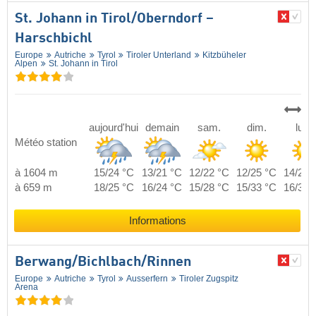
St. Johann in Tirol/​Oberndorf –
Harschbichl
Europe
Autriche
Tyrol
Tiroler Unterland
Kitzbüheler
Alpen
St. Johann in Tirol
aujourd'hui
demain
sam.
dim.
lun.
Météo station
à 1604 m
15/24 °C
13/21 °C
12/22 °C
12/25 °C
14/25 
à 659 m
18/25 °C
16/24 °C
15/28 °C
15/33 °C
16/33 
Informations
Berwang/​Bichlbach/​Rinnen
Europe
Autriche
Tyrol
Ausserfern
Tiroler Zugspitz
Arena