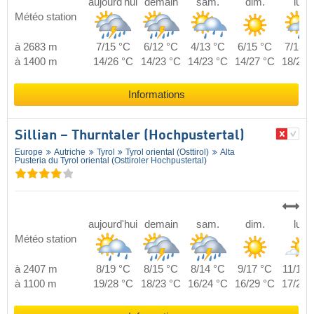
aujourd'hui
demain
sam.
dim.
lun.
Météo station
à 2683 m
7/15 °C
6/12 °C
4/13 °C
6/15 °C
7/15 °
à 1400 m
14/26 °C
14/23 °C
14/23 °C
14/27 °C
18/26 
Informations
Sillian – Thurntaler (Hochpustertal)
Europe
Autriche
Tyrol
Tyrol oriental (Osttirol)
Alta
Pusteria du Tyrol oriental (Osttiroler Hochpustertal)
aujourd'hui
demain
sam.
dim.
lun.
Météo station
à 2407 m
8/19 °C
8/15 °C
8/14 °C
9/17 °C
11/17 
à 1100 m
19/28 °C
18/23 °C
16/24 °C
16/29 °C
17/28 