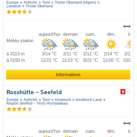
Europe
Autriche
Tyrol
Tiroler Oberland (région)
Landeck
Tiroler Oberland
aujourd'hui
demain
sam.
dim.
lun.
Météo station
à 3113 m
3/14 °C
2/11 °C
2/12 °C
2/14 °C
2/15 °
à 2150 m
11/21 °C
11/19 °C
9/22 °C
11/26 °C
10/24 
Informations
Rosshütte – Seefeld
Europe
Autriche
Tyrol
Innsbruck
Innsbruck-Land
Region Seefeld – Tirols Hochplateau
aujourd'hui
demain
sam.
dim.
lun.