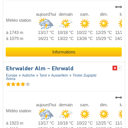
aujourd'hui
demain
sam.
dim.
lun.
Météo station
à 1743 m
13/17 °C
10/18 °C
10/22 °C
12/25 °C
11/25 
à 1079 m
16/21 °C
13/22 °C
13/26 °C
15/29 °C
14/29 
Informations
Ehrwalder Alm – Ehrwald
Europe
Autriche
Tyrol
Ausserfern
Tiroler Zugspitz
Arena
aujourd'hui
demain
sam.
dim.
lun.
Météo station
à 1923 m
13/17 °C
10/18 °C
10/22 °C
12/25 °C
11/25 