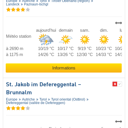
Europe
Autriche
Tyrol
Tiroler Oberland (région)
Landeck
Paznaun-Ischgl
aujourd'hui
demain
sam.
dim.
lun.
Météo station
à 2690 m
10/19 °C
10/17 °C
9/19 °C
10/23 °C
10/21 
à 1175 m
14/26 °C
13/26 °C
12/30 °C
14/33 °C
14/32 
Informations
St. Jakob im Defereggental –
Brunnalm
Europe
Autriche
Tyrol
Tyrol oriental (Osttirol)
Defereggental (vallée de Defereggen)