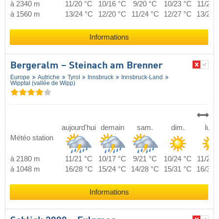
à 2340 m
11/20 °C
10/16 °C
9/20 °C
10/23 °C
11/24 
à 1560 m
13/24 °C
12/20 °C
11/24 °C
12/27 °C
13/28 
Informations
Bergeralm – Steinach am Brenner
Europe
Autriche
Tyrol
Innsbruck
Innsbruck-Land
Wipptal (vallée de Wipp)
aujourd'hui
demain
sam.
dim.
lun.
Météo station
à 2180 m
11/21 °C
10/17 °C
9/21 °C
10/24 °C
11/25 
à 1048 m
16/28 °C
15/24 °C
14/28 °C
15/31 °C
16/32 
Informations