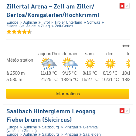
Zillertal Arena – Zell am Ziller/​
Gerlos/​Königsleiten/​Hochkrimml
Europe
Autriche
Tyrol
Tiroler Unterland
Schwaz
Zillertal (vallée de la Ziller)
Zell-Gerlos
aujourd'hui
demain
sam.
dim.
lun.
Météo station
à 2500 m
11/18 °C
9/15 °C
8/16 °C
8/19 °C
10/19 
à 580 m
21/25 °C
18/25 °C
15/27 °C
16/31 °C
18/31 
Informations
Saalbach Hinterglemm Leogang
Fieberbrunn (Skicircus)
Europe
Autriche
Salzbourg
Pinzgau
Glemmtal
(vallée de Glemm)
Europe
Autriche
Salzbourg
Pinzgau
Saalfelden