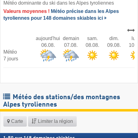
Météo dominante du ski dans les Alpes tyroliennes ​
Valeurs moyennes !
Météo précise dans les Alpes
tyroliennes pour 148 domaines skiables ici
aujourd'hui
demain
sam.
dim.
lun
06.08.
07.08.
08.08.
09.08.
10.0
Météo
7 jours
Météo des stations/des montagnes
Alpes tyroliennes
Carte
Limiter la région