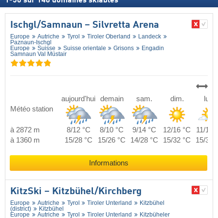
1
-
50
sur
148
domaines skiables
Ischgl/​Samnaun – Silvretta Arena
Europe
Autriche
Tyrol
Tiroler Oberland
Landeck
Paznaun-Ischgl
Europe
Suisse
Suisse orientale
Grisons
Engadin
Samnaun Val Müstair
aujourd'hui
demain
sam.
dim.
lun.
Météo station
à 2872 m
8/12 °C
8/10 °C
9/14 °C
12/16 °C
11/18 
à 1360 m
15/28 °C
15/26 °C
14/28 °C
15/32 °C
15/30 
Informations
KitzSki – Kitzbühel/​Kirchberg
Europe
Autriche
Tyrol
Tiroler Unterland
Kitzbühel
(district)
Kitzbühel
Europe
Autriche
Tyrol
Tiroler Unterland
Kitzbüheler