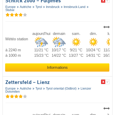
Schlick 2000 – Fulpmes
Europe
Autriche
Tyrol
Innsbruck
Innsbruck-Land
Stubai
aujourd'hui
demain
sam.
dim.
lun.
Météo station
à 2240 m
11/21 °C
10/17 °C
9/21 °C
10/24 °C
11/25 
à 1000 m
15/23 °C
14/22 °C
13/27 °C
14/31 °C
16/31 
Informations
Zettersfeld – Lienz
Europe
Autriche
Tyrol
Tyrol oriental (Osttirol)
Lienzer
Dolomiten
aujourd'hui
demain
sam.
dim.
lun.