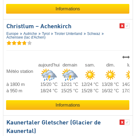
Informations
Christlum – Achenkirch
Europe
Autriche
Tyrol
Tiroler Unterland
Schwaz
Achensee (lac d'Achen)
aujourd'hui
demain
sam.
dim.
lun.
Météo station
à 1800 m
15/20 °C
12/21 °C
12/24 °C
13/28 °C
14/28 
à 950 m
18/24 °C
15/25 °C
15/28 °C
16/32 °C
17/32 
Informations
Kaunertaler Gletscher (Glacier de
Kaunertal)