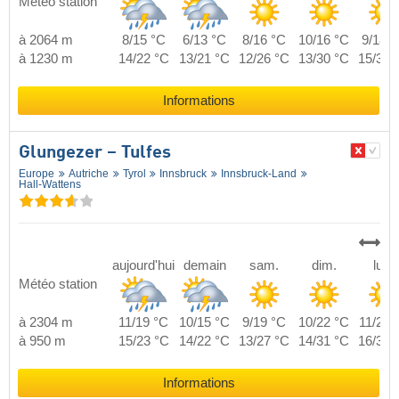
Météo station
à 2064 m
8/15 °C
6/13 °C
8/16 °C
10/16 °C
9/18 °
à 1230 m
14/22 °C
13/21 °C
12/26 °C
13/30 °C
15/30 
Informations
Glungezer – Tulfes
Europe
Autriche
Tyrol
Innsbruck
Innsbruck-Land
Hall-Wattens
aujourd'hui
demain
sam.
dim.
lun.
Météo station
à 2304 m
11/19 °C
10/15 °C
9/19 °C
10/22 °C
11/23 
à 950 m
15/23 °C
14/22 °C
13/27 °C
14/31 °C
16/31 
Informations