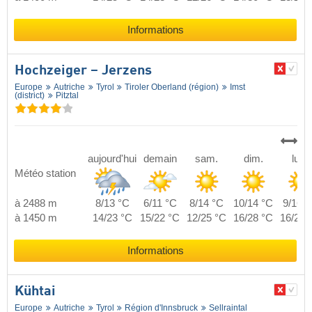
Informations
Hochzeiger – Jerzens
Europe
Autriche
Tyrol
Tiroler Oberland (région)
Imst
(district)
Pitztal
aujourd'hui
demain
sam.
dim.
lun.
Météo station
à 2488 m
8/13 °C
6/11 °C
8/14 °C
10/14 °C
9/16 °
à 1450 m
14/23 °C
15/22 °C
12/25 °C
16/28 °C
16/28 
Informations
Kühtai
Europe
Autriche
Tyrol
Région d'Innsbruck
Sellraintal