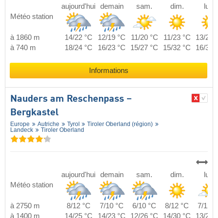
aujourd'hui
demain
sam.
dim.
lun.
Météo station
à 1860 m
14/22 °C
12/19 °C
11/20 °C
11/23 °C
13/23 
à 740 m
18/24 °C
16/23 °C
15/27 °C
15/32 °C
16/32 
Informations
Nauders am Reschenpass –
Bergkastel
Europe
Autriche
Tyrol
Tiroler Oberland (région)
Landeck
Tiroler Oberland
aujourd'hui
demain
sam.
dim.
lun.
Météo station
à 2750 m
8/12 °C
7/10 °C
6/10 °C
8/12 °C
7/12 °
à 1400 m
14/25 °C
14/23 °C
12/26 °C
14/30 °C
13/28 