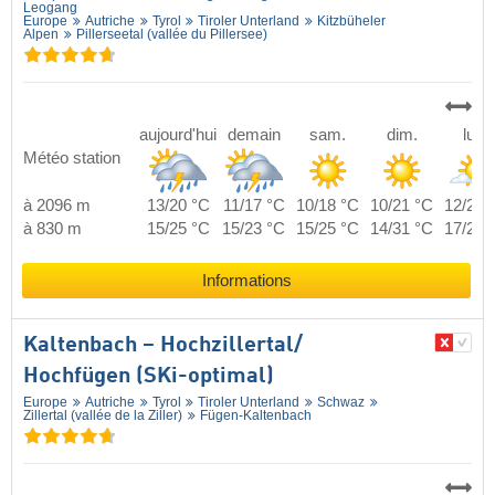
Leogang
Europe
Autriche
Tyrol
Tiroler Unterland
Kitzbüheler
Alpen
Pillerseetal (vallée du Pillersee)
aujourd'hui
demain
sam.
dim.
lun.
Météo station
à 2096 m
13/20 °C
11/17 °C
10/18 °C
10/21 °C
12/21 
à 830 m
15/25 °C
15/23 °C
15/25 °C
14/31 °C
17/29 
Informations
Kaltenbach – Hochzillertal/​
Hochfügen (SKi-optimal)
Europe
Autriche
Tyrol
Tiroler Unterland
Schwaz
Zillertal (vallée de la Ziller)
Fügen-Kaltenbach