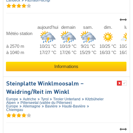
Landeck
Paznaun-Ischgl
aujourd'hui
demain
sam.
dim.
lun.
Météo station
à 2570 m
10/21 °C
10/19 °C
9/21 °C
10/25 °C
10/23 
à 1040 m
17/27 °C
17/26 °C
15/29 °C
16/33 °C
16/31 
Informations
Steinplatte Winklmoosalm –
Waidring/​Reit im Winkl
Europe
Autriche
Tyrol
Tiroler Unterland
Kitzbüheler
Alpen
Pillerseetal (vallée du Pillersee)
Europe
Allemagne
Bavière
Haute-Bavière
Chiemgau