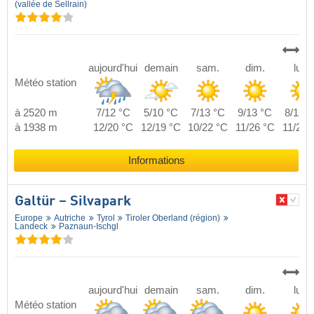
(vallée de Sellrain)
aujourd'hui
demain
sam.
dim.
lun.
Météo station
à 2520 m
7/12 °C
5/10 °C
7/13 °C
9/13 °C
8/15 °
à 1938 m
12/20 °C
12/19 °C
10/22 °C
11/26 °C
11/24 
Informations
Galtür – Silvapark
Europe
Autriche
Tyrol
Tiroler Oberland (région)
Landeck
Paznaun-Ischgl
aujourd'hui
demain
sam.
dim.
lun.
Météo station