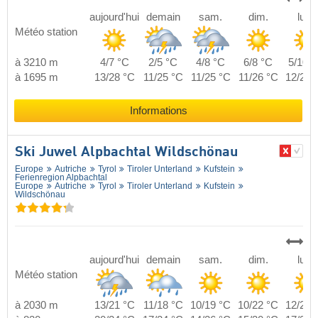
aujourd'hui
demain
sam.
dim.
lun.
Météo station
à 3210 m
4/7 °C
2/5 °C
4/8 °C
6/8 °C
5/10 °
à 1695 m
13/28 °C
11/25 °C
11/25 °C
11/26 °C
12/27 
Informations
Ski Juwel Alpbachtal Wildschönau
Europe
Autriche
Tyrol
Tiroler Unterland
Kufstein
Ferienregion Alpbachtal
Europe
Autriche
Tyrol
Tiroler Unterland
Kufstein
Wildschönau
aujourd'hui
demain
sam.
dim.
lun.
Météo station
à 2030 m
13/21 °C
11/18 °C
10/19 °C
10/22 °C
12/22 