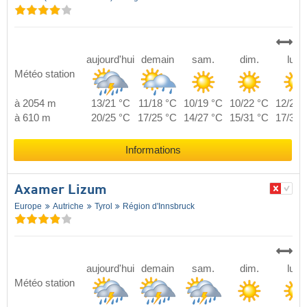
aujourd'hui
demain
sam.
dim.
lun.
Météo station
à 2054 m
13/21 °C
11/18 °C
10/19 °C
10/22 °C
12/22 
à 610 m
20/25 °C
17/25 °C
14/27 °C
15/31 °C
17/31 
Informations
Axamer Lizum
Europe
Autriche
Tyrol
Région d'Innsbruck
aujourd'hui
demain
sam.
dim.
lun.
Météo station