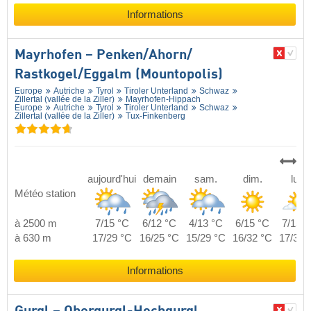
Informations
Mayrhofen – Penken/​Ahorn/​
Rastkogel/​Eggalm (Mountopolis)
Europe
Autriche
Tyrol
Tiroler Unterland
Schwaz
Zillertal (vallée de la Ziller)
Mayrhofen-Hippach
Europe
Autriche
Tyrol
Tiroler Unterland
Schwaz
Zillertal (vallée de la Ziller)
Tux-Finkenberg
aujourd'hui
demain
sam.
dim.
lun.
Météo station
à 2500 m
7/15 °C
6/12 °C
4/13 °C
6/15 °C
7/15 °
à 630 m
17/29 °C
16/25 °C
15/29 °C
16/32 °C
17/33 
Informations