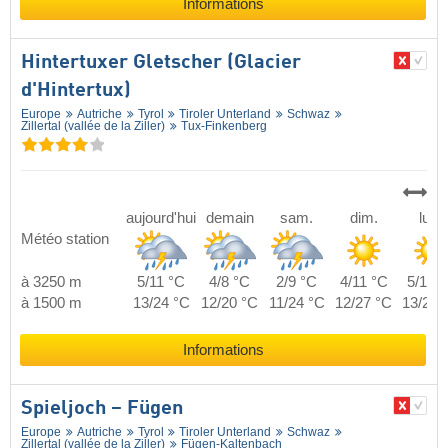
Informations
Hintertuxer Gletscher (Glacier
d'Hintertux)
Europe
Autriche
Tyrol
Tiroler Unterland
Schwaz
Zillertal (vallée de la Ziller)
Tux-Finkenberg
aujourd'hui
demain
sam.
dim.
lun.
Météo station
à 3250 m
5/11 °C
4/8 °C
2/9 °C
4/11 °C
5/11 °
à 1500 m
13/24 °C
12/20 °C
11/24 °C
12/27 °C
13/28 
Informations
Spieljoch – Fügen
Europe
Autriche
Tyrol
Tiroler Unterland
Schwaz
Zillertal (vallée de la Ziller)
Fügen-Kaltenbach