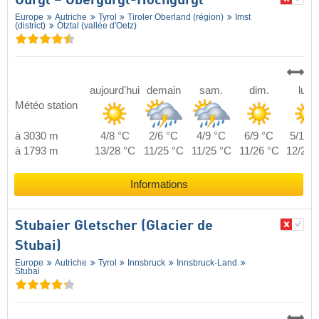
Gurgl – Obergurgl-Hochgurgl
Europe
Autriche
Tyrol
Tiroler Oberland (région)
Imst
(district)
Ötztal (vallée d'Oetz)
aujourd'hui
demain
sam.
dim.
lun.
Météo station
à 3030 m
4/8 °C
2/6 °C
4/9 °C
6/9 °C
5/11 °
à 1793 m
13/28 °C
11/25 °C
11/25 °C
11/26 °C
12/27 
Informations
Stubaier Gletscher (Glacier de
Stubai)
Europe
Autriche
Tyrol
Innsbruck
Innsbruck-Land
Stubai