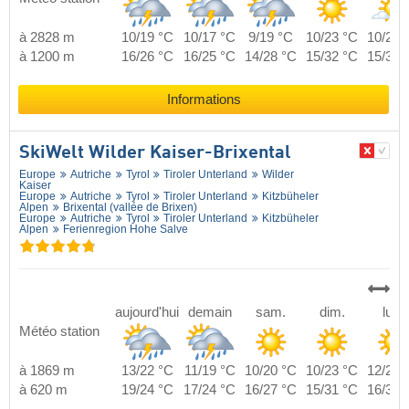
à 2828 m
10/19 °C
10/17 °C
9/19 °C
10/23 °C
10/21 
à 1200 m
16/26 °C
16/25 °C
14/28 °C
15/32 °C
15/30 
Informations
SkiWelt Wilder Kaiser-Brixental
Europe
Autriche
Tyrol
Tiroler Unterland
Wilder
Kaiser
Europe
Autriche
Tyrol
Tiroler Unterland
Kitzbüheler
Alpen
Brixental (vallée de Brixen)
Europe
Autriche
Tyrol
Tiroler Unterland
Kitzbüheler
Alpen
Ferienregion Hohe Salve
aujourd'hui
demain
sam.
dim.
lun.
Météo station
à 1869 m
13/22 °C
11/19 °C
10/20 °C
10/23 °C
12/23 
à 620 m
19/24 °C
17/24 °C
16/27 °C
15/31 °C
16/32 