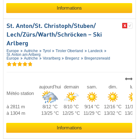
Informations
St. Anton/​St. Christoph/​Stuben/​
Lech/​Zürs/​Warth/​Schröcken – Ski
Arlberg
Europe
Autriche
Tyrol
Tiroler Oberland
Landeck
St. Anton am Arlberg
Europe
Autriche
Vorarlberg
Bregenz
Bregenzerwald
aujourd'hui
demain
sam.
dim.
lun.
Météo station
à 2811 m
8/12 °C
8/10 °C
9/14 °C
12/16 °C
11/18 
à 1304 m
13/25 °C
12/25 °C
11/29 °C
13/32 °C
13/31 
Informations