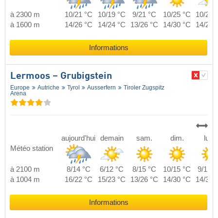
à 2300 m
10/21 °C
10/19 °C
9/21 °C
10/25 °C
10/23 
à 1600 m
14/26 °C
14/24 °C
13/26 °C
14/30 °C
14/28 
Informations
Lermoos – Grubigstein
Europe
Autriche
Tyrol
Ausserfern
Tiroler Zugspitz
Arena
aujourd'hui
demain
sam.
dim.
lun.
Météo station
à 2100 m
8/14 °C
6/12 °C
8/15 °C
10/15 °C
9/17 °
à 1004 m
16/22 °C
15/23 °C
13/26 °C
14/30 °C
14/30 
Informations