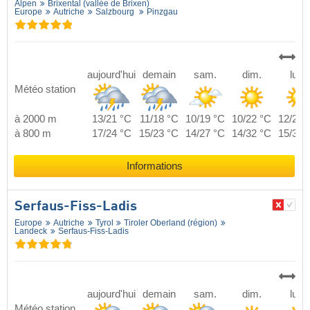
Alpen
Brixental (vallée de Brixen)
Europe
Autriche
Salzbourg
Pinzgau
aujourd'hui
demain
sam.
dim.
lun.
Météo station
à 2000 m
13/21 °C
11/18 °C
10/19 °C
10/22 °C
12/22 
à 800 m
17/24 °C
15/23 °C
14/27 °C
14/32 °C
15/32 
Informations
Serfaus-Fiss-Ladis
Europe
Autriche
Tyrol
Tiroler Oberland (région)
Landeck
Serfaus-Fiss-Ladis
aujourd'hui
demain
sam.
dim.
lun.
Météo station