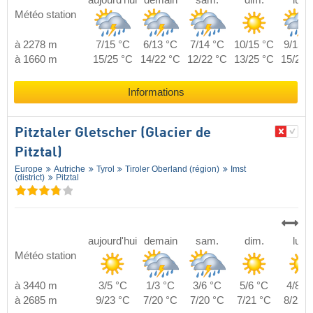
Météo station
à 2278 m
7/15 °C
6/13 °C
7/14 °C
10/15 °C
9/15 °
à 1660 m
15/25 °C
14/22 °C
12/22 °C
13/25 °C
15/25 
Informations
Pitztaler Gletscher (Glacier de
Pitztal)
Europe
Autriche
Tyrol
Tiroler Oberland (région)
Imst
(district)
Pitztal
aujourd'hui
demain
sam.
dim.
lun.
Météo station
à 3440 m
3/5 °C
1/3 °C
3/6 °C
5/6 °C
4/8 °
à 2685 m
9/23 °C
7/20 °C
7/20 °C
7/21 °C
8/22 °