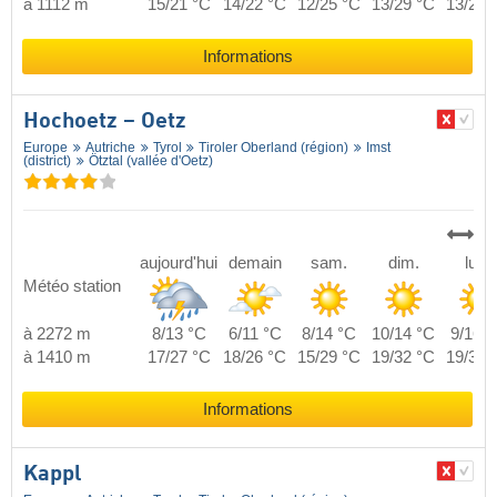
à 1112 m
15/21 °C
14/22 °C
12/25 °C
13/29 °C
13/29 
Informations
Hochoetz – Oetz
Europe
Autriche
Tyrol
Tiroler Oberland (région)
Imst
(district)
Ötztal (vallée d'Oetz)
aujourd'hui
demain
sam.
dim.
lun.
Météo station
à 2272 m
8/13 °C
6/11 °C
8/14 °C
10/14 °C
9/16 °
à 1410 m
17/27 °C
18/26 °C
15/29 °C
19/32 °C
19/32 
Informations
Kappl