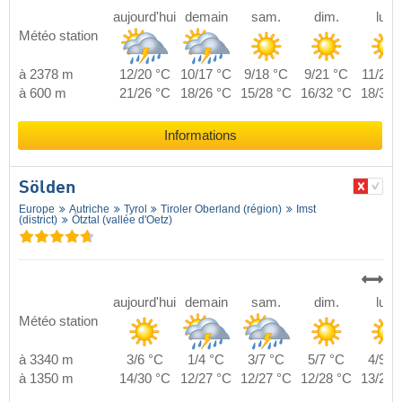
aujourd'hui
demain
sam.
dim.
lun.
Météo station
à 2378 m
12/20 °C
10/17 °C
9/18 °C
9/21 °C
11/21 
à 600 m
21/26 °C
18/26 °C
15/28 °C
16/32 °C
18/32 
Informations
Sölden
Europe
Autriche
Tyrol
Tiroler Oberland (région)
Imst
(district)
Ötztal (vallée d'Oetz)
aujourd'hui
demain
sam.
dim.
lun.
Météo station
à 3340 m
3/6 °C
1/4 °C
3/7 °C
5/7 °C
4/9 °
à 1350 m
14/30 °C
12/27 °C
12/27 °C
12/28 °C
13/29 