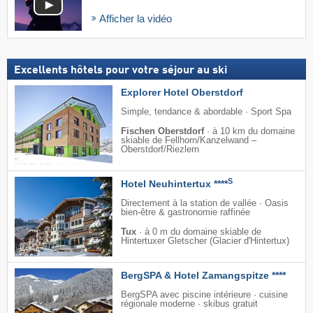
Afficher la vidéo
Excellents hôtels pour votre séjour au ski
Explorer Hotel Oberstdorf
Simple, tendance & abordable · Sport Spa
Fischen Oberstdorf
·
à 10 km du domaine
skiable de Fellhorn/​Kanzelwand –
Oberstdorf/​Riezlern
S
Hotel Neuhintertux ****
Directement à la station de vallée · Oasis
bien-être & gastronomie raffinée
Tux
·
à 0 m du domaine skiable de
Hintertuxer Gletscher (Glacier d'Hintertux)
BergSPA & Hotel Zamangspitze ****
BergSPA avec piscine intérieure · cuisine
régionale moderne · skibus gratuit