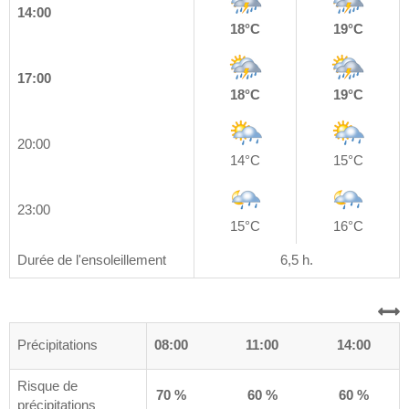
14:00
18°C
19°C
17:00
18°C
19°C
20:00
14°C
15°C
23:00
15°C
16°C
Durée de l'ensoleillement
6,5 h.
0
Précipitations
05:00
08:00
11:00
14:00
Risque de
%
70 %
70 %
60 %
60 %
précipitations