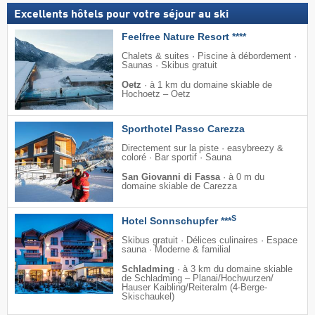
Excellents hôtels pour votre séjour au ski
Feelfree Nature Resort ****
Chalets & suites · Piscine à débordement ·
Saunas · Skibus gratuit
Oetz
·
à 1 km du domaine skiable de
Hochoetz – Oetz
Sporthotel Passo Carezza
Directement sur la piste · easybreezy &
coloré · Bar sportif · Sauna
San Giovanni di Fassa
·
à 0 m du
domaine skiable de Carezza
S
Hotel Sonnschupfer ***
Skibus gratuit · Délices culinaires · Espace
sauna · Moderne & familial
Schladming
·
à 3 km du domaine skiable
de Schladming – Planai/​Hochwurzen/​
Hauser Kaibling/​Reiteralm (4-Berge-
Skischaukel)