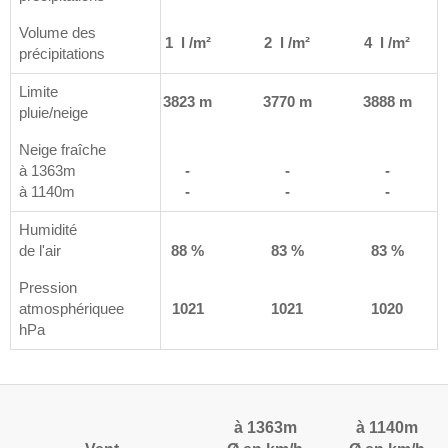
Volume des
m²
<1 l /m²
1 l /m²
2 l /m²
4 l /m²
précipitations
Limite
 m
3983 m
3823 m
3770 m
3888 m
pluie/neige
Neige fraîche
à 1363m
-
-
-
-
à 1140m
-
-
-
-
Humidité
%
de l'air
90 %
88 %
83 %
83 %
Pression
1
atmosphériquee
1021
1021
1021
1020
hPa
à 1363m
à 1140m