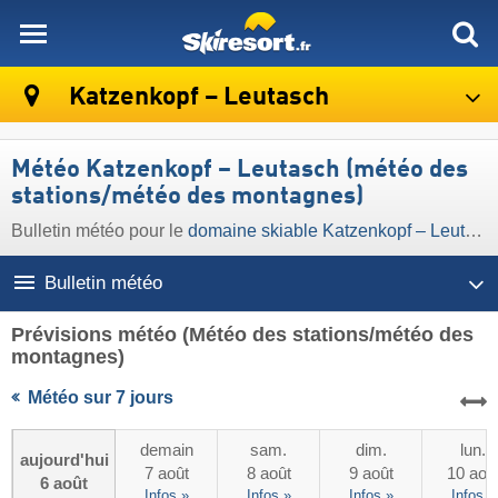
skiresort
Katzenkopf – Leutasch
Météo Katzenkopf – Leutasch (météo des
stations/météo des montagnes)
Bulletin météo pour le
domaine skiable Katzenkopf – Leutasch
Bulletin météo
Prévisions météo
(Météo des stations/météo des
montagnes)
Météo sur 7 jours
demain
sam.
dim.
lun.
aujourd'hui
7 août
8 août
9 août
10 aoû
6 août
Infos »
Infos »
Infos »
Infos »