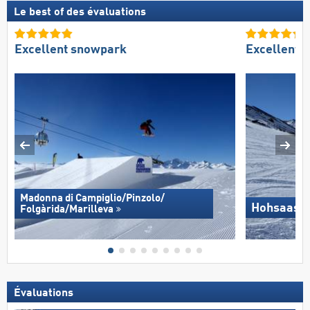
Le best of des évaluations
Excellent snowpark
Excellent 
Madonna di Campiglio/​Pinzolo/​
Hohsaas –
Folgàrida/​Marilleva
Évaluations