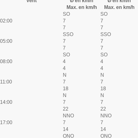
Vent
Ø en km/h
Ø en km/h
Max. en km/h
Max. en km/h
SO
SO
02:00
7
7
7
7
SSO
SSO
05:00
7
7
7
7
SO
SO
08:00
4
4
4
4
N
N
11:00
7
7
18
18
N
N
14:00
7
7
22
22
NNO
NNO
17:00
7
7
14
14
ONO
ONO