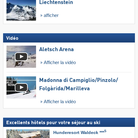
Liechtenstein
afficher
Vidéo
Aletsch Arena
Afficher la vidéo
Madonna di Campiglio/​Pinzolo/​
Folgàrida/​Marilleva
Afficher la vidéo
Excellents hôtels pour votre séjour au ski
S
Hunderesort Waldeck ***