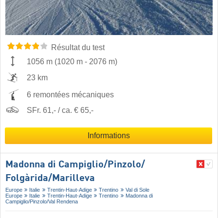
Résultat du test
1056 m
(
1020 m
-
2076 m
)
23 km
6 remontées mécaniques
SFr. 61,- / ca. € 65,-
Informations
Madonna di Campiglio/​Pinzolo/​
Folgàrida/​Marilleva
Europe
Italie
Trentin-Haut-Adige
Trentino
Val di Sole
Europe
Italie
Trentin-Haut-Adige
Trentino
Madonna di
Campiglio/​Pinzolo/​Val Rendena