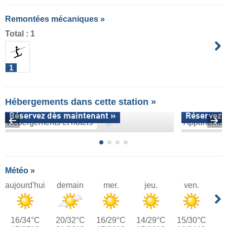
Remontées mécaniques »
Total : 1
1
Hébergements dans cette station »
Réservez dès maintenant »
Réservez 
Hébergements et hôtels
Appartemen
Météo »
aujourd'hui
demain
mer.
jeu.
ven.
16/34°C
20/32°C
16/29°C
14/29°C
15/30°C